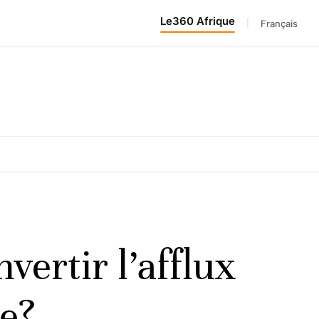
Le360 Afrique
|
Français
vertir l’afflux
le?