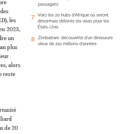
ore
passagers
 des
Voici les 20 hubs d’Afrique où seront
7
D), les
désormais délivrés les visas pour les
États-Unis
 en 2023,
dre un
Zimbabwe: découverte d’un dinosaure
8
vieux de 210 millions d’années
 an plus
leur
es, alors
e reste
rtunité
lliard
us de 20