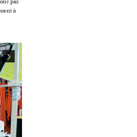
donc pas
buent à