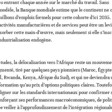
es entrant chaque année sur le marché du travail. Sans
odèle, la Banque mondiale estime que le continent ne 
illions d’emplois formels pour cette cohorte d’ici 2035.
activités manufacturières et de services peut être un lev
sorber cette main-d’œuvre, mais seulement si elle s’insc
industrialisation endogène.
études, la délocalisation vers l’Afrique reste un mouveme
menté, tiré par quelques pays pionniers (Maroc, Égypte
l, Rwanda, Kenya, Afrique du Sud), et qui ne deviendra 
rmation qu’au prix d’options politiques claires. Toutefoi
aligner sur les standards internationaux pour confirmer 
renforçant ses performances macroéconomiques, de poli
ée veiller à l’approfondissement de l’intégration régionale