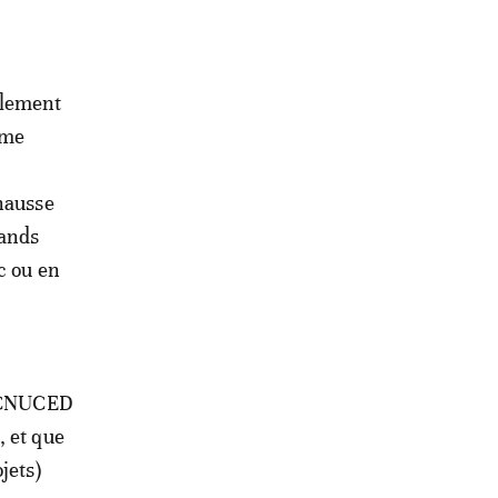
ulement
rme
 hausse
rands
c ou en
a CNUCED
, et que
jets)