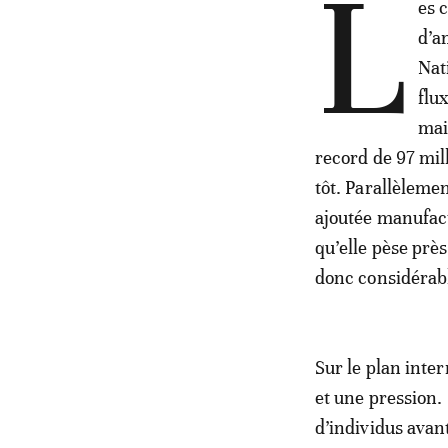
L
es 
d’a
Nat
flu
mai
record de 97 mil
tôt. Parallèleme
ajoutée manufact
qu’elle pèse prè
donc considérab
Sur le plan inte
et une pression. 
d’individus avan