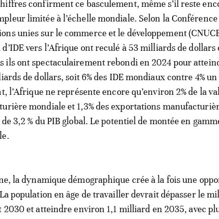
chiffres confirment ce basculement, même s’il reste enc
mpleur limitée à l’échelle mondiale. Selon la Conférence
ions unies sur le commerce et le développement (CNUCE
x d’IDE vers l’Afrique ont reculé à 53 milliards de dollars
s ils ont spectaculairement rebondi en 2024 pour attein
liards de dollars, soit 6% des IDE mondiaux contre 4% un
nt, l’Afrique ne représente encore qu’environ 2% de la va
urière mondiale et 1,3% des exportations manufacturièr
s de 3,2 % du PIB global. Le potentiel de montée en gamm
le.
rne, la dynamique démographique crée à la fois une oppo
La population en âge de travailler devrait dépasser le mi
t 2030 et atteindre environ 1,1 milliard en 2035, avec pl