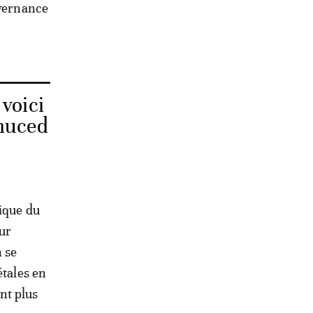
uvernance
voici
Cnuced
gique du
our
 se
étales en
nt plus