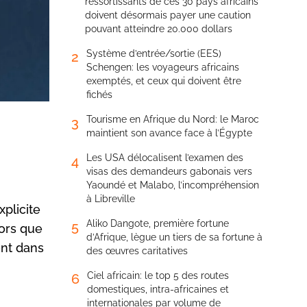
ressortissants de ces 30 pays africains
doivent désormais payer une caution
pouvant atteindre 20.000 dollars
Système d’entrée/sortie (EES)
2
Schengen: les voyageurs africains
exemptés, et ceux qui doivent être
fichés
Tourisme en Afrique du Nord: le Maroc
3
maintient son avance face à l’Égypte
Les USA délocalisent l’examen des
4
visas des demandeurs gabonais vers
Yaoundé et Malabo, l’incompréhension
à Libreville
plicite
Aliko Dangote, première fortune
5
lors que
d’Afrique, lègue un tiers de sa fortune à
ent dans
des œuvres caritatives
Ciel africain: le top 5 des routes
6
domestiques, intra-africaines et
internationales par volume de