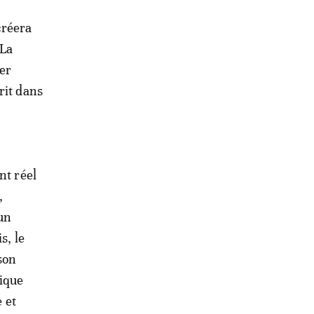
créera
 La
ier
rit dans
nt réel
,
un
s, le
son
tique
 et