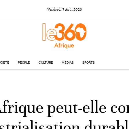
Vendredi
7
Août
2026
CIÉTÉ
PEOPLE
CULTURE
MÉDIAS
SPORTS
frique peut-elle con
trialisation durab