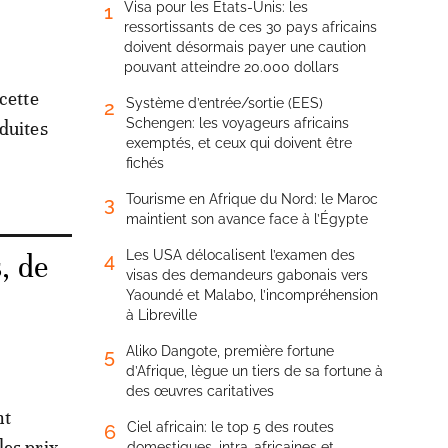
Visa pour les États-Unis: les
1
ressortissants de ces 30 pays africains
doivent désormais payer une caution
pouvant atteindre 20.000 dollars
cette
Système d’entrée/sortie (EES)
2
Schengen: les voyageurs africains
duites
exemptés, et ceux qui doivent être
fichés
Tourisme en Afrique du Nord: le Maroc
3
maintient son avance face à l’Égypte
Les USA délocalisent l’examen des
4
, de
visas des demandeurs gabonais vers
Yaoundé et Malabo, l’incompréhension
à Libreville
Aliko Dangote, première fortune
5
d’Afrique, lègue un tiers de sa fortune à
e
des œuvres caritatives
nt
Ciel africain: le top 5 des routes
6
les prix
domestiques, intra-africaines et