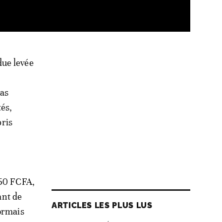
due levée
pas
tés,
pris
850 FCFA,
ant de
ARTICLES LES PLUS LUS
sormais