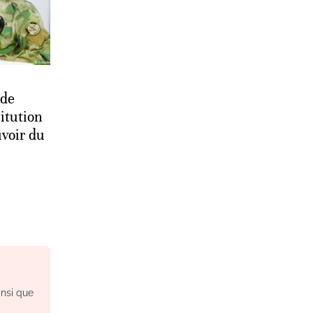
 de
itution
uvoir du
insi que