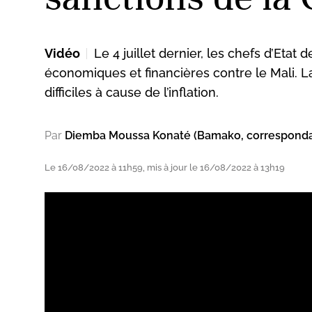
Vidéo
Le 4 juillet dernier, les chefs d’Eta
ud
économiques et financières contre le Mali. L
difficiles à cause de l’inflation.
Par
Diemba Moussa Konaté (Bamako, correspond
Le 16/08/2022 à 11h59, mis à jour le 16/08/2022 à 13h19