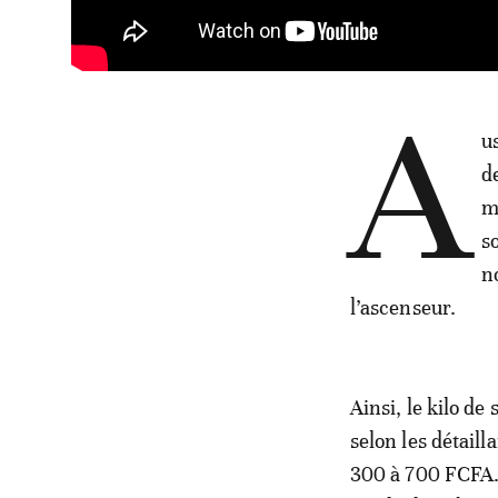
A
u
d
m
s
n
l’ascenseur.
Ainsi, le kilo d
selon les détaill
300 à 700 FCFA. 