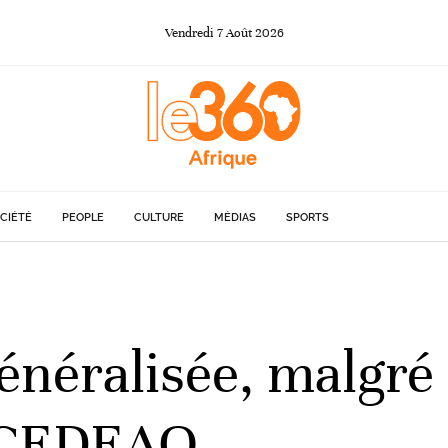
Vendredi
7
Août
2026
CIÉTÉ
PEOPLE
CULTURE
MÉDIAS
SPORTS
généralisée, malgré 
a CEDEAO