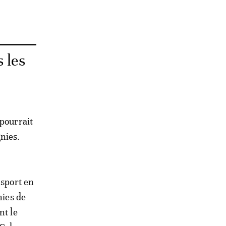
 les
 pourrait
nies.
nsport en
nies de
nt le