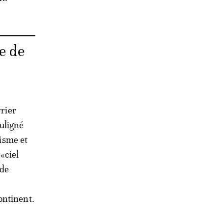
e de
vrier
uligné
risme et
«ciel
 de
ontinent.