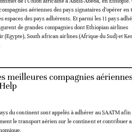
mmet de l’Union africaine à Addis-Abeba, en Ethiopie.
compagnies aériennes des pays signataires d’opérer en 
des espaces des pays adhérents. Et parmi les 11 pays adh
, figurent de grandes compagnies dont Ethiopian airlines
ir (Egypte), South african airlines (Afrique du Sud) et K
.
es meilleures compagnies aérienne
rHelp
pays du continent sont appelés à adhérer au SAATM afin
ement le transport aérien sur le continent et contribuer a
onomique.