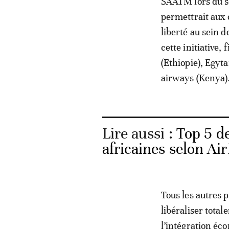
SAATM lors du so
permettrait aux 
liberté au sein 
cette initiative
(Ethiopie), Egyta
airways (Kenya)
Lire aussi :
Top 5 d
africaines selon Ai
Tous les autres 
libéraliser total
l’intégration éc