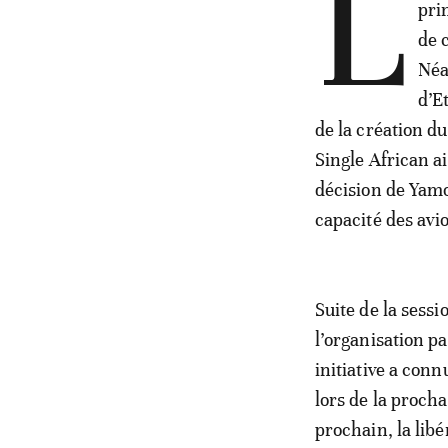
L
pri
de 
Néa
d’E
de la création 
Single African a
décision de Yamou
capacité des avi
Suite de la sess
l’organisation pa
initiative a con
lors de la procha
prochain, la libé