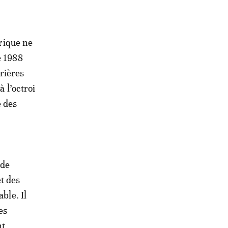
frique ne
e 1988
rrières
à l’octroi
é des
 de
t des
ble. Il
es
nt.