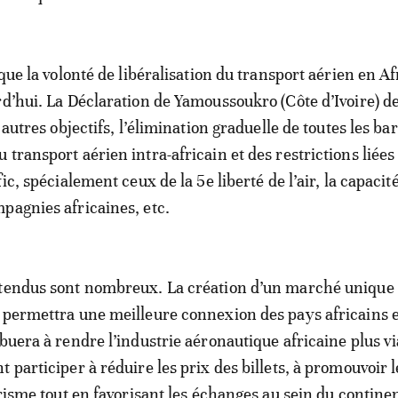
 que la volonté de libéralisation du transport aérien en A
rd’hui. La Déclaration de Yamoussoukro (Côte d’Ivoire) d
e autres objectifs, l’élimination graduelle de toutes les ba
transport aérien intra-africain et des restrictions liées 
fic, spécialement ceux de la 5e liberté de l’air, la capacit
pagnies africaines, etc.
ttendus sont nombreux. La création d’un marché unique
 permettra une meilleure connexion des pays africains e
buera à rendre l’industrie aéronautique africaine plus via
 participer à réduire les prix des billets, à promouvoir l
urisme tout en favorisant les échanges au sein du contine