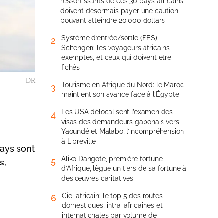
ressortissants de ces 30 pays africains
doivent désormais payer une caution
pouvant atteindre 20.000 dollars
Système d’entrée/sortie (EES)
2
Schengen: les voyageurs africains
exemptés, et ceux qui doivent être
fichés
DR
Tourisme en Afrique du Nord: le Maroc
3
maintient son avance face à l’Égypte
Les USA délocalisent l’examen des
4
visas des demandeurs gabonais vers
Yaoundé et Malabo, l’incompréhension
à Libreville
pays sont
Aliko Dangote, première fortune
5
s,
d’Afrique, lègue un tiers de sa fortune à
des œuvres caritatives
Ciel africain: le top 5 des routes
6
domestiques, intra-africaines et
internationales par volume de