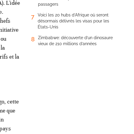
). L'idée
passagers
e.
Voici les 20 hubs d’Afrique où seront
7
chefs
désormais délivrés les visas pour les
États-Unis
itiative
 ou
Zimbabwe: découverte d’un dinosaure
8
vieux de 210 millions d’années
 la
ifs et la
go, cette
ême que
in
 pays