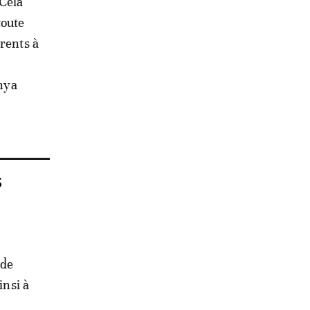
 Cela
toute
érents à
enya
s
 de
insi à