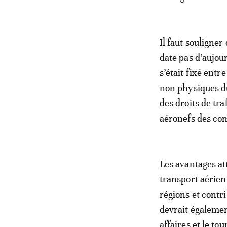
Il faut souligner
date pas d’aujou
s’était fixé entr
non physiques du 
des droits de tra
aéronefs des com
Les avantages a
transport aérien
régions et contri
devrait également
affaires et le to