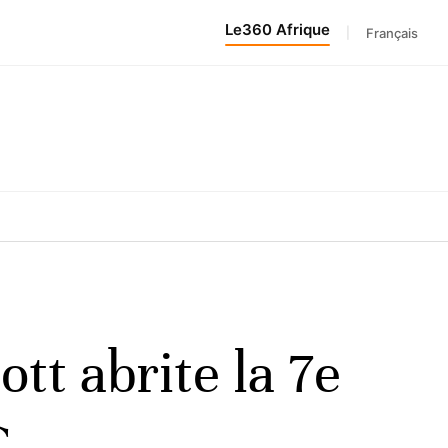
Le360 Afrique
|
Français
t abrite la 7e
C