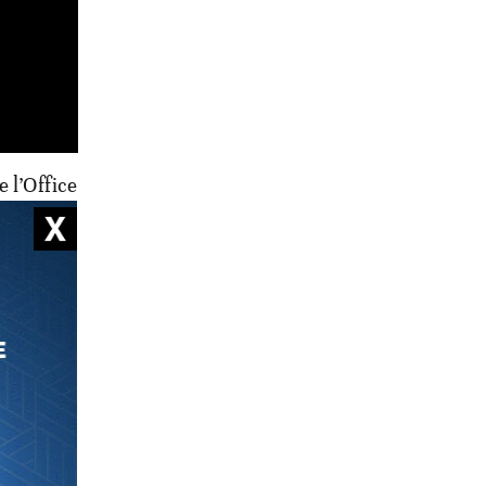
 l’Office
éfis et
es
ire et