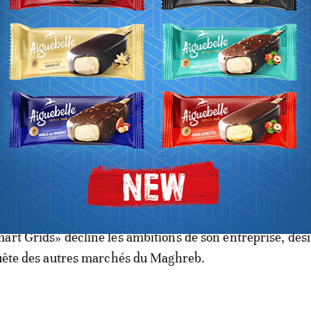
les grands objectifs du Maroc visant à consolider les acq
ement stratégique.
Le Maroc à l'honneur au salon des
les de l'OCI à Dakar
Tunisienne Salima Khelif, d'ACTIA Africa, filiale d’une so
ent implantée sur le marché tunisien, et spécialisée sur 
art Grids» décline les ambitions de son entreprise, dés
quête des autres marchés du Maghreb.