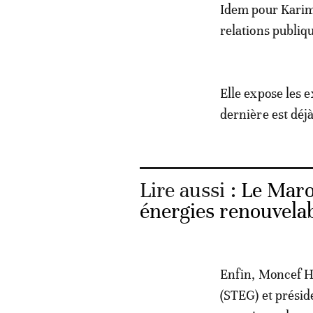
Idem pour Karima
relations publiq
Elle expose les e
dernière est déj
Lire aussi :
Le Maro
énergies renouvelab
Enfin, Moncef Ha
(STEG) et prési