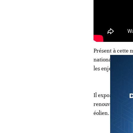
Présent à cette 
national de l’eau
les enjeux à rele
Il expose aussi 
renouvelables, l
éolien.