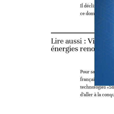
Il décline aussi 
ce domaine haut
Lire aussi :
Vidéo. 
énergies renouvelab
Pour sa part, la 
française fortem
technologies «Sm
d’aller à la con