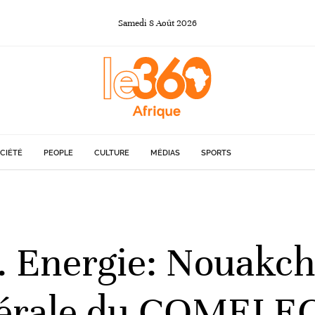
Samedi
8
Août
2026
CIÉTÉ
PEOPLE
CULTURE
MÉDIAS
SPORTS
 Energie: Nouakchot
nérale du COMELE