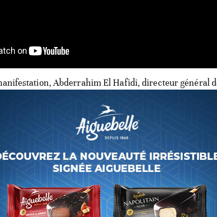
manifestation, Abderrahim El Hafidi, directeur général de
 et de l’électricité (ONEE) du Maroc explique les grands d
ver pour l’accès à l’électricité de la région du Maghreb.
la large expérience du Maroc dans le domaine des énergi
e royaume s'étant désormais doté d'un immense parc sola