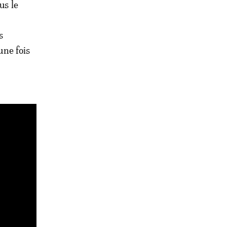
us le
s
une fois