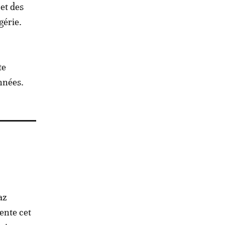
et des
gérie.
te
nnées.
az
ente cet