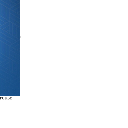
uis dans
ciété
les
ireuse