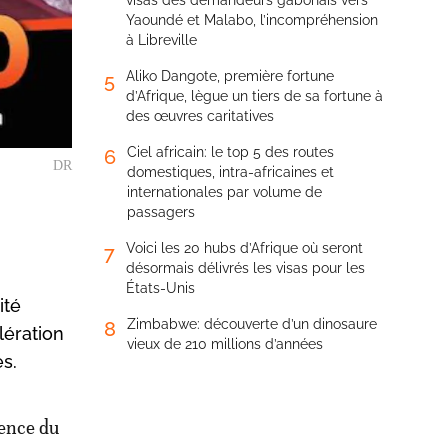
visas des demandeurs gabonais vers
Yaoundé et Malabo, l’incompréhension
à Libreville
Aliko Dangote, première fortune
5
d’Afrique, lègue un tiers de sa fortune à
des œuvres caritatives
Ciel africain: le top 5 des routes
6
DR
domestiques, intra-africaines et
internationales par volume de
passagers
Voici les 20 hubs d’Afrique où seront
7
désormais délivrés les visas pour les
États-Unis
ité
Zimbabwe: découverte d’un dinosaure
8
lération
vieux de 210 millions d’années
s.
rence du