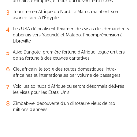
africains exemptés, et ceux qui doivent être fichés
3
Tourisme en Afrique du Nord: le Maroc maintient son
avance face à l’Égypte
4
Les USA délocalisent l’examen des visas des demandeurs
gabonais vers Yaoundé et Malabo, l’incompréhension à
Libreville
5
Aliko Dangote, première fortune d’Afrique, lègue un tiers
de sa fortune à des œuvres caritatives
6
Ciel africain: le top 5 des routes domestiques, intra-
africaines et internationales par volume de passagers
7
Voici les 20 hubs d’Afrique où seront désormais délivrés
les visas pour les États-Unis
8
Zimbabwe: découverte d’un dinosaure vieux de 210
millions d’années