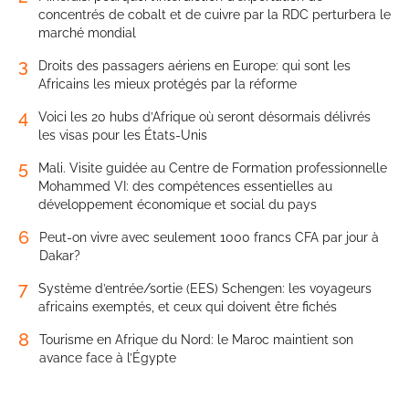
concentrés de cobalt et de cuivre par la RDC perturbera le
marché mondial
3
Droits des passagers aériens en Europe: qui sont les
Africains les mieux protégés par la réforme
4
Voici les 20 hubs d’Afrique où seront désormais délivrés
les visas pour les États-Unis
5
Mali. Visite guidée au Centre de Formation professionnelle
Mohammed VI: des compétences essentielles au
développement économique et social du pays
6
Peut-on vivre avec seulement 1000 francs CFA par jour à
Dakar?
7
Système d’entrée/sortie (EES) Schengen: les voyageurs
africains exemptés, et ceux qui doivent être fichés
8
Tourisme en Afrique du Nord: le Maroc maintient son
avance face à l’Égypte