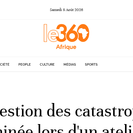
Samedi
8
Août
2026
CIÉTÉ
PEOPLE
CULTURE
MÉDIAS
SPORTS
gestion des catastr
inée lors d'un ate