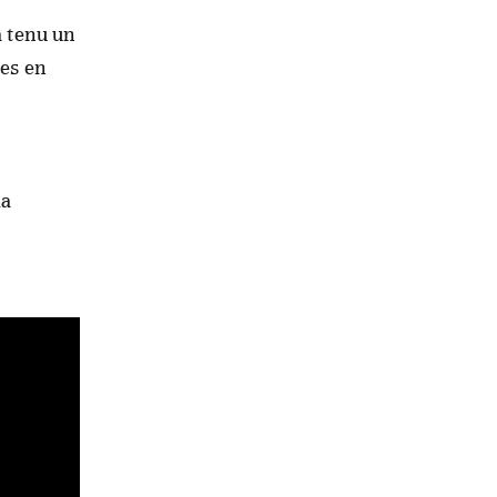
a tenu un
les en
la