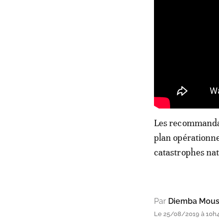
Les recommandati
plan opérationne
catastrophes nat
Par
Diemba Mous
Le 25/08/2019 à 10h4