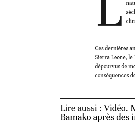
L
nat
séc
cli
Ces dernières an
Sierra Leone, le
dépourvus de moy
conséquences de
Lire aussi :
Vidéo. M
Bamako après des i