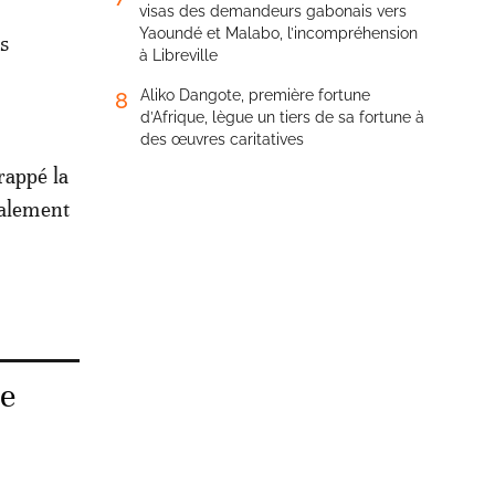
visas des demandeurs gabonais vers
Yaoundé et Malabo, l’incompréhension
s
à Libreville
Aliko Dangote, première fortune
8
d’Afrique, lègue un tiers de sa fortune à
des œuvres caritatives
rappé la
balement
de