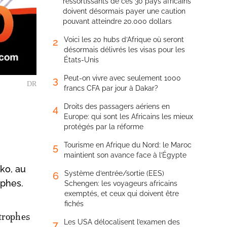
ressortissants de ces 30 pays africains
doivent désormais payer une caution
pouvant atteindre 20.000 dollars
Voici les 20 hubs d’Afrique où seront
2
désormais délivrés les visas pour les
États-Unis
Peut-on vivre avec seulement 1000
3
DR
francs CFA par jour à Dakar?
Droits des passagers aériens en
4
Europe: qui sont les Africains les mieux
protégés par la réforme
Tourisme en Afrique du Nord: le Maroc
5
maintient son avance face à l’Égypte
ko, au
Système d’entrée/sortie (EES)
6
ophes.
Schengen: les voyageurs africains
exemptés, et ceux qui doivent être
fichés
strophes
Les USA délocalisent l’examen des
7