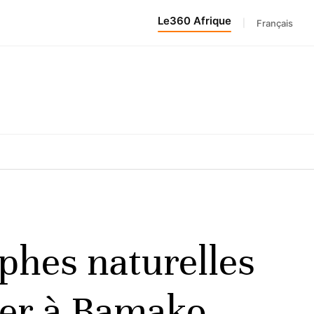
Le360 Afrique
|
Français
ophes naturelles
lier à Bamako