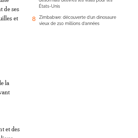
désormais délivrés les visas pour les
États-Unis
nt de ses
illes et
Zimbabwe: découverte d’un dinosaure
8
vieux de 210 millions d’années
e la
avant
t et des