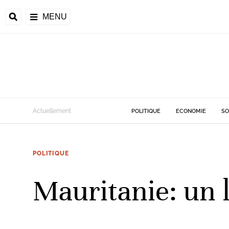
MENU
d
Actuellement
POLITIQUE
ECONOMIE
SO
riale
POLITIQUE
ntrafricaine
émocratique du
Mauritanie: un 
u
Príncipe