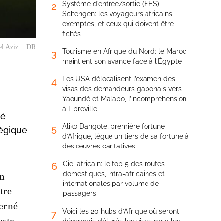
Système d’entrée/sortie (EES)
2
Schengen: les voyageurs africains
exemptés, et ceux qui doivent être
fichés
l Aziz. . DR
Tourisme en Afrique du Nord: le Maroc
3
maintient son avance face à l’Égypte
Les USA délocalisent l’examen des
4
visas des demandeurs gabonais vers
Yaoundé et Malabo, l’incompréhension
à Libreville
hé
Aliko Dangote, première fortune
5
tégique
d’Afrique, lègue un tiers de sa fortune à
des œuvres caritatives
Ciel africain: le top 5 des routes
6
domestiques, intra-africaines et
un
internationales par volume de
tre
passagers
cerné
Voici les 20 hubs d’Afrique où seront
7
uste