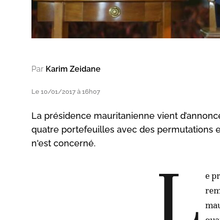
Par
Karim Zeidane
Le 10/01/2017 à 16h07
La présidence mauritanienne vient d’annonce
quatre portefeuilles avec des permutations e
n'est concerné.
L
e p
rem
mau
qua