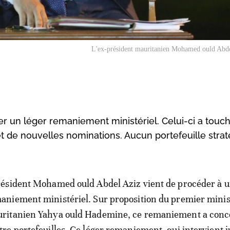
L'ex-président mauritanien Mohamed ould Abde
r un léger remaniement ministériel. Celui-ci a touc
t de nouvelles nominations. Aucun portefeuille stra
résident Mohamed ould Abdel Aziz vient de procéder à 
aniement ministériel. Sur proposition du premier minis
ritanien Yahya ould Hademine, ce remaniement a con
tre portefeuilles. Ce léger remaniement, qui intervient j