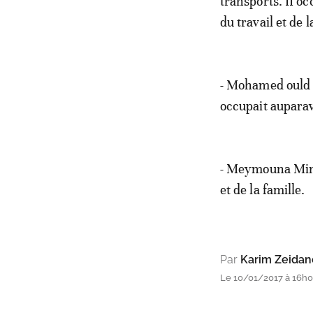
transports. II o
du travail et de 
- Mohamed ould J
occupait auparav
- Meymouna Mint 
et de la famille.
Par
Karim Zeidan
Le 10/01/2017 à 16h