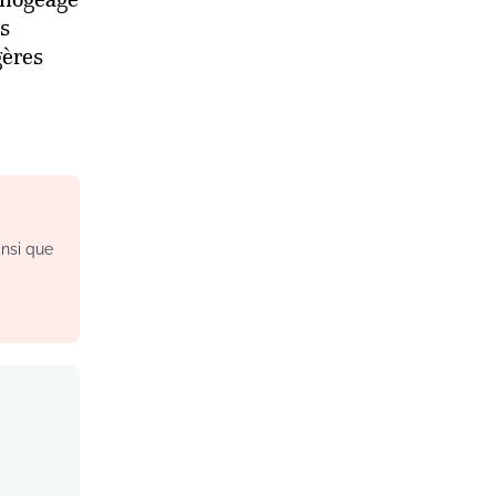
s
gères
insi que