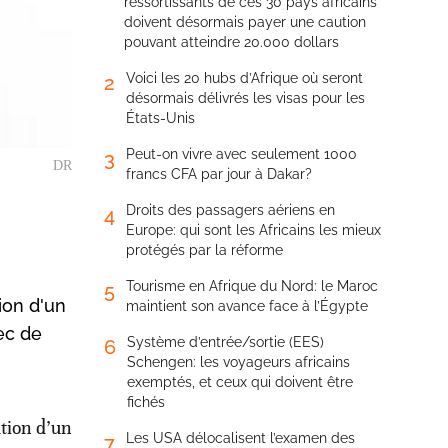
ressortissants de ces 30 pays africains
doivent désormais payer une caution
pouvant atteindre 20.000 dollars
Voici les 20 hubs d’Afrique où seront
2
désormais délivrés les visas pour les
États-Unis
Peut-on vivre avec seulement 1000
3
DR
francs CFA par jour à Dakar?
Droits des passagers aériens en
4
Europe: qui sont les Africains les mieux
protégés par la réforme
Tourisme en Afrique du Nord: le Maroc
5
ion d'un
maintient son avance face à l’Égypte
ec de
Système d’entrée/sortie (EES)
6
Schengen: les voyageurs africains
exemptés, et ceux qui doivent être
fichés
tion d’un
Les USA délocalisent l’examen des
7