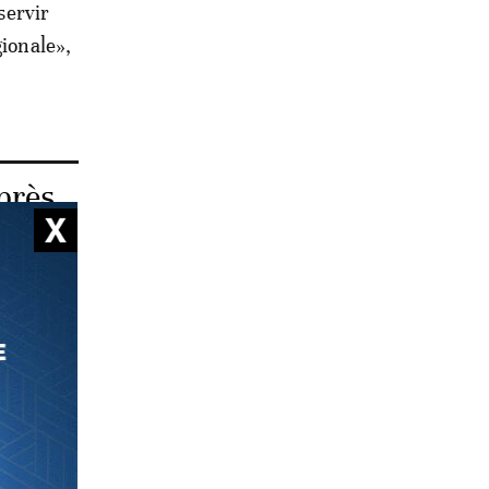
servir
gionale»,
près
la
ns un