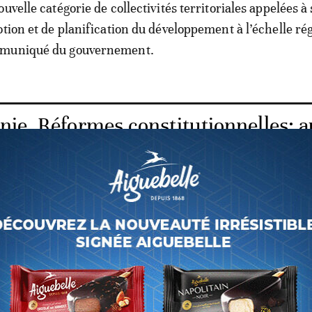
uvelle catégorie de collectivités territoriales appelées à 
otion et de planification du développement à l’échelle ré
mmuniqué du gouvernement.
nie. Réformes constitutionnelles: a
Aziz va au référendum
 projet de loi, «il porte sur la révision de l’article 8 de 
20 juillet 1991 et vise à améliorer l’emblème national da
tique».