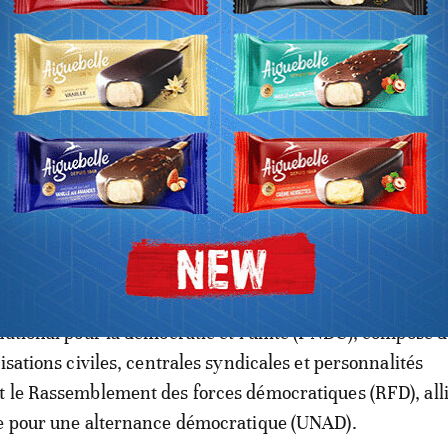
 dialogue sans le FNDU et le RFD
prévus par ces réformes constitutionnelles vont se tra
u sénat, la création de conseils régionaux, le changemen
ux (drapeau et hymne), la suppression de la Haute cour
 du Haut conseil islamique (HCI).
e des résolutions adoptées à l’occasion d’un dialogue orga
e 2016. Un forum boycotté par l’essentiel de l’oppositio
national pour la démocratie et l’unité (FNDU), composé d
isations civiles, centrales syndicales et personnalités
 le Rassemblement des forces démocratiques (RFD), alli
le pour une alternance démocratique (UNAD).