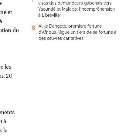
e
visas des demandeurs gabonais vers
Yaoundé et Malabo, l’incompréhension
né et
à Libreville
à
Aliko Dangote, première fortune
8
ution du
d’Afrique, lègue un tiers de sa fortune à
des œuvres caritatives
e les
 au 20
ements
t à
s la