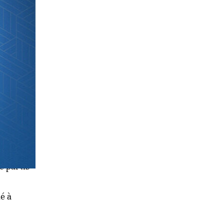
duire par
t des
 de
nisé en
n, à
e partis
é à