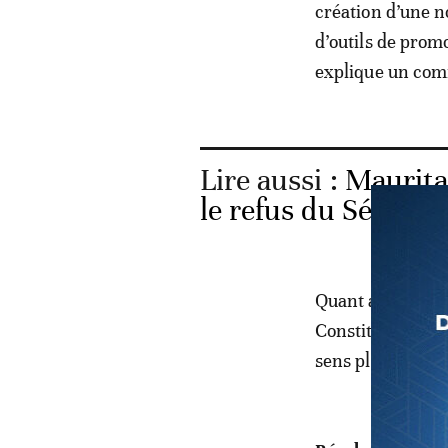
création d’une no
d’outils de prom
explique un co
Lire aussi :
Maurita
le refus du Sénat, 
Quant au deuxième
Constitution du 
sens plus patrio