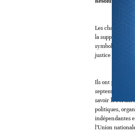
Résolution d’un
Les changements 
la suppression d
symboles nationa
justice (HCJ) et
Ils ont pour bas
septembre-octobr
savoir le Forum 
politiques, organ
indépendantes et
l’Union nationa