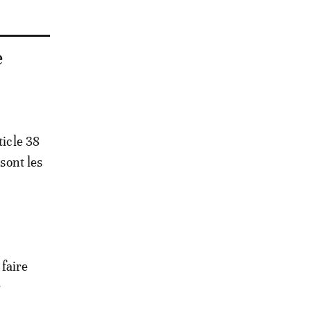
e
ticle 38
 sont les
faire
r