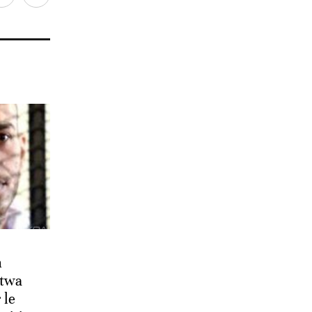
n
atwa
 le