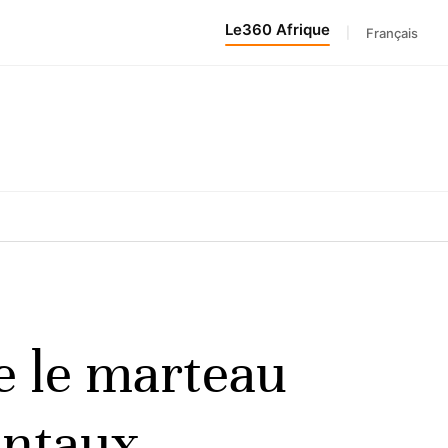
Le360 Afrique
|
Français
e le marteau
entaux