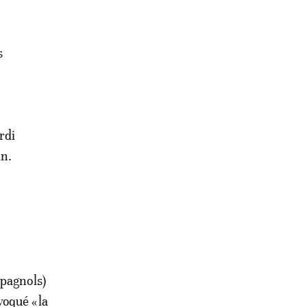
s
rdi
in.
spagnols)
voqué «la