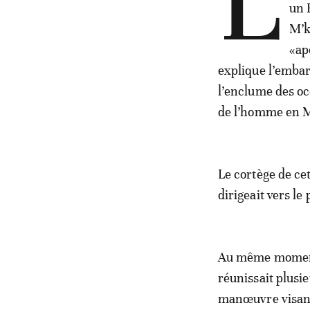
L
un 
M’k
«ap
explique l’embar
l’enclume des oc
de l’homme en M
Le cortège de ce
dirigeait vers le
Au même moment,
réunissait plusi
manœuvre visant 