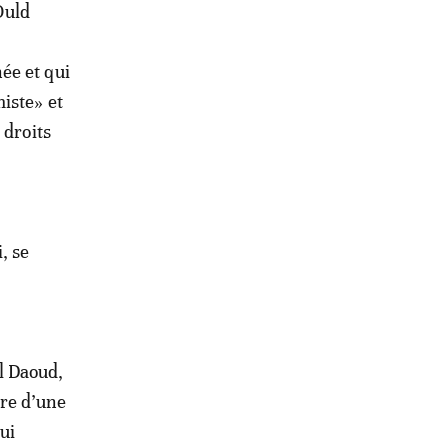
Ould
ée et qui
iste» et
 droits
, se
l Daoud,
dre d’une
ui