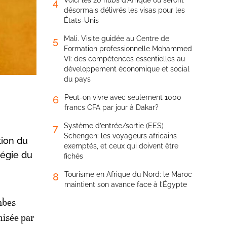
Voici les 20 hubs d’Afrique où seront
4
désormais délivrés les visas pour les
États-Unis
Mali. Visite guidée au Centre de
5
Formation professionnelle Mohammed
VI: des compétences essentielles au
développement économique et social
du pays
Peut-on vivre avec seulement 1000
6
francs CFA par jour à Dakar?
Système d’entrée/sortie (EES)
7
Schengen: les voyageurs africains
tion du
exemptés, et ceux qui doivent être
tégie du
fichés
Tourisme en Afrique du Nord: le Maroc
8
maintient son avance face à l’Égypte
mbes
nisée par