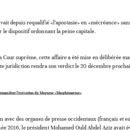
avait depuis requalifié «l’apostasie» en «mécréance» san
 le dispositif ordonnant la peine capitale.
a Cour suprême, cette affaire a été mise en délibérée ma
ute juridiction rendra son verdict le 20 décembre procha
demandent l’exécution du blogueur «blasphémateur»
n avec des organes de presse occidentaux (français et e
née 2016, le président Mohamed Ould Abdel Aziz avait é