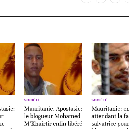
SOCIÉTÉ
SOCIÉTÉ
tasie:
Mauritanie. Apostasie:
Mauritanie: e
ur
le blogueur Mohamed
attendant la f
me
M’Khairtir enfin libéré
salvatrice pour