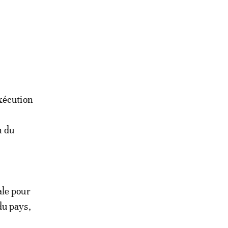
xécution
n du
ale pour
du pays,