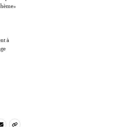
sphème»
ent à
age