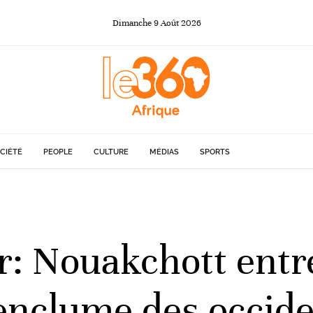
Dimanche
9
Août
2026
CIÉTÉ
PEOPLE
CULTURE
MÉDIAS
SPORTS
ir: Nouakchott entr
l’enclume des occid