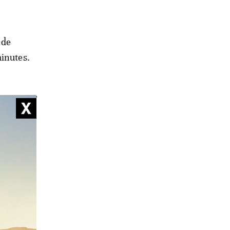
«de
minutes.
ts
bilités
ophique,
tion
’années à