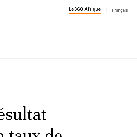
Le360 Afrique
|
Français
ésultat
n taux de