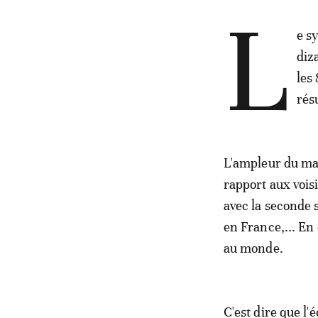
L
e s
diz
les
rés
L'ampleur du mal
rapport aux vois
avec la seconde 
en France,... En 
au monde.
C'est dire que l'