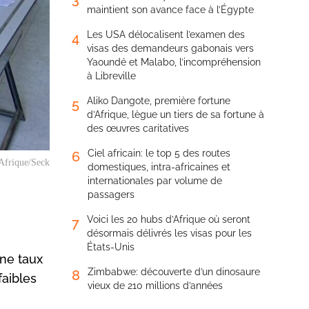
maintient son avance face à l’Égypte
Les USA délocalisent l’examen des
4
visas des demandeurs gabonais vers
Yaoundé et Malabo, l’incompréhension
à Libreville
Aliko Dangote, première fortune
5
d’Afrique, lègue un tiers de sa fortune à
des œuvres caritatives
Ciel africain: le top 5 des routes
6
Afrique/Seck
domestiques, intra-africaines et
internationales par volume de
passagers
Voici les 20 hubs d’Afrique où seront
7
désormais délivrés les visas pour les
États-Unis
une taux
Zimbabwe: découverte d’un dinosaure
8
faibles
vieux de 210 millions d’années