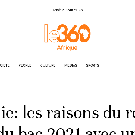
Jeudi
6
Août
2026
CIÉTÉ
PEOPLE
CULTURE
MÉDIAS
SPORTS
e: les raisons du r
du bac 2021 avec u