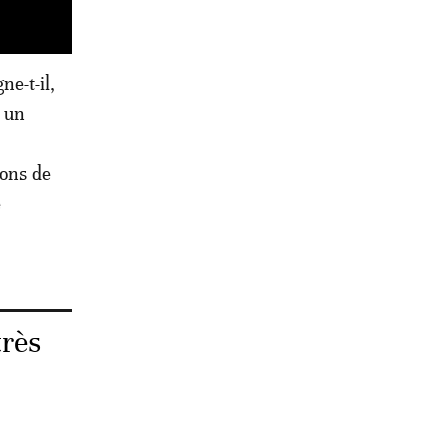
ne-t-il,
r un
ions de
e
très