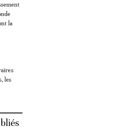
issement
monde
ont la
raires
, les
bliés