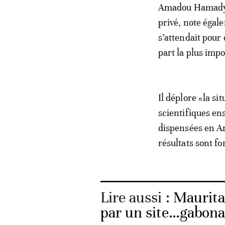
Amadou Hamady S
privé, note égal
s’attendait pour 
part la plus imp
Il déplore «la si
scientifiques en
dispensées en Ar
résultats sont f
Lire aussi :
Mauritan
par un site…gabona