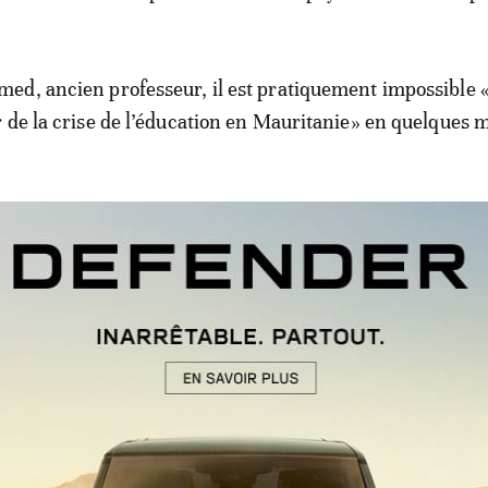
ed, ancien professeur, il est pratiquement impossible 
 de la crise de l’éducation en Mauritanie» en quelques 
ie: un syndicat déplore les résulta
 baccalauréat
a longtemps enseigné, avant d’exercer de hautes responsa
s médias, dit ne pas être surpris par ce résultat catastr
 faiblesse du niveau réel des candidats. Il décrit la situa
ucatif qui a subi une dérive depuis plusieurs dizaines d