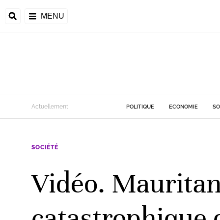
MENU
d
Actuellement
POLITIQUE
ECONOMIE
SO
riale
SOCIÉTÉ
ntrafricaine
émocratique du
Vidéo. Mauritani
u
Príncipe
catastrophique 