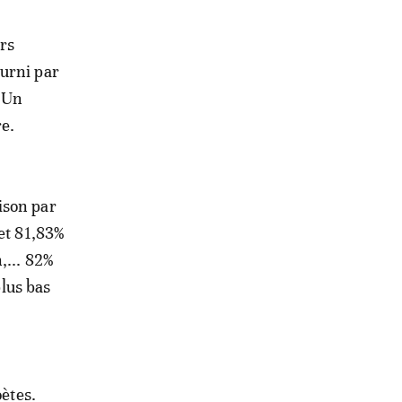
urs
ourni par
. Un
re.
ison par
et 81,83%
,... 82%
plus bas
oètes.