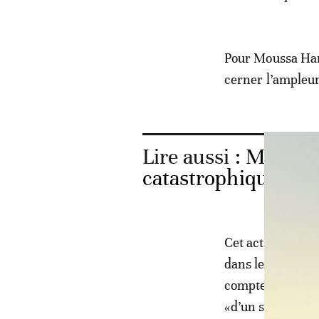
Pour Moussa Ham
cerner l’ampleur
Lire aussi :
Mauritan
catastrophiques du
Cet acteur, qui 
dans le milieu de
compte tenu de la
«d’un système éd