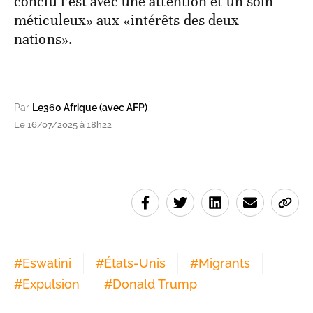
conclu l’est avec une attention et un soin
méticuleux» aux «intérêts des deux
nations».
Par
Le360 Afrique (avec AFP)
Le 16/07/2025 à 18h22
#
Eswatini
#
États-Unis
#
Migrants
#
Expulsion
#
Donald Trump