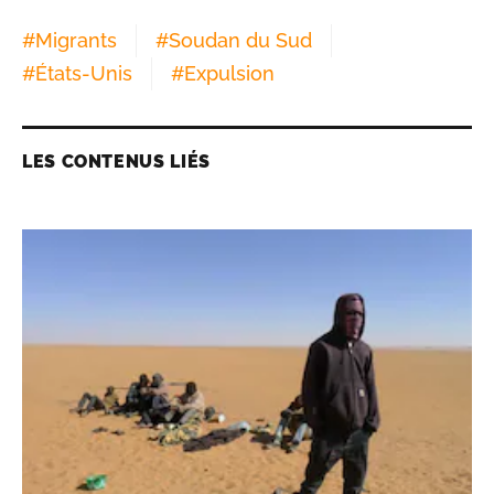
#
Migrants
#
Soudan du Sud
#
États-Unis
#
Expulsion
LES CONTENUS LIÉS