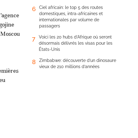
Ciel africain: le top 5 des routes
6
domestiques, intra-africaines et
l’agence
internationales par volume de
gojine
passagers
er Moscou
Voici les 20 hubs d’Afrique où seront
7
désormais délivrés les visas pour les
États-Unis
Zimbabwe: découverte d’un dinosaure
8
vieux de 210 millions d’années
remières
peu