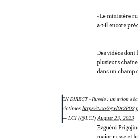
«Le ministère ru
a-t-il encore pré
Des vidéos dont l
plusieurs chaîne
dans un champ o
EN DIRECT - Russie : un avion s'éc
victimes
https://t.co/Sgwl0r2P02
p
— LCI (@LCI)
August 23, 2023
Evguéni Prigojine
major russe et l