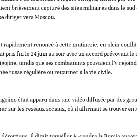
ent brièvement capturé des sites militaires dans le sud 
se diriger vers Moscou.
it rapidement renoncé à cette mutinerie, en plein conflit
it pris fin le 24 juin au soir avec un accord prévoyant le
igojine, tandis que ses combattants pouvaient l’y rejoind
ée russe régulière ou retourner à la vie civile.
rigojine était apparu dans une vidéo diffusée par des gro
r sur les réseaux sociaux, où il affirmait se trouver en 
ésertique, il disait travailler à «rendre la Russie encor