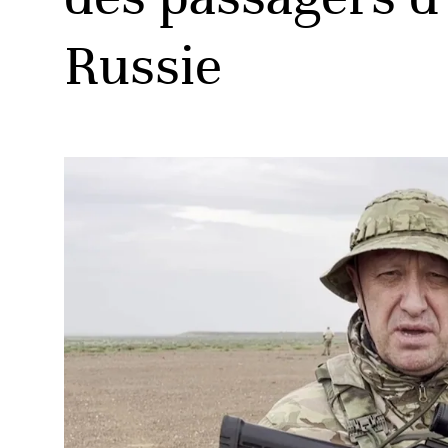
Russie
ud