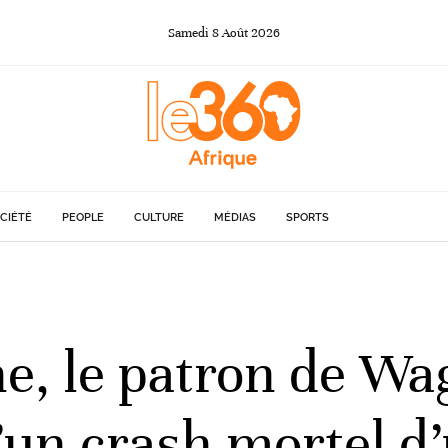
Samedi
8
Août
2026
CIÉTÉ
PEOPLE
CULTURE
MÉDIAS
SPORTS
e, le patron de Wag
’un crash mortel d