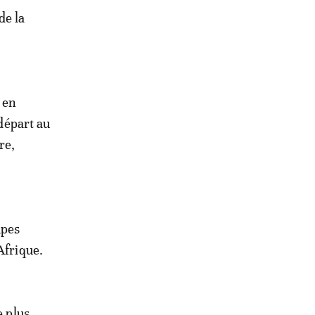
de la
 en
 départ au
re,
upes
Afrique.
e plus