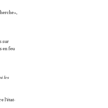
cherche»,
s sur
s en feu
i les
e l’état-