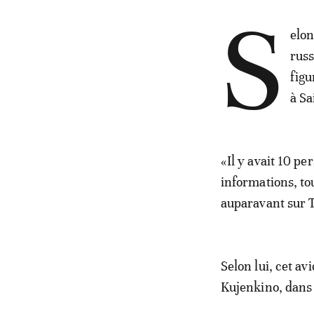
S
elon
russ
figu
à Sa
«Il y avait 10 p
informations, to
auparavant sur T
Selon lui, cet av
Kujenkino, dans 