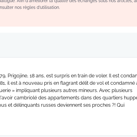
logue. Afin d'améliorer la qualité des échanges sous nos articles, a
sulter nos règles d’utilisation.
 Prigojine, 18 ans, est surpris en train de voler. Il est cond
981, il est à nouveau pris en flagrant délit de vol et condamné 
erie » impliquant plusieurs autres mineurs. Avec plusieurs
d'avoir cambriolé des appartements dans des quartiers hupp
oyous et délinquants russes deviennent ses proches ?! Qui