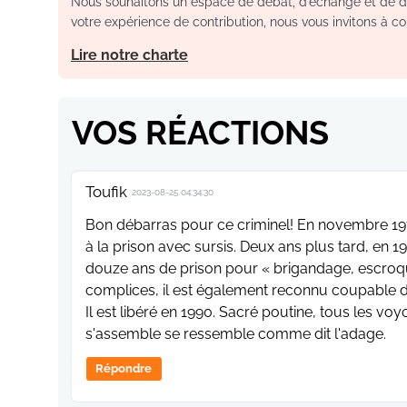
Nous souhaitons un espace de débat, d’échange et de dia
votre expérience de contribution, nous vous invitons à con
Lire notre charte
VOS RÉACTIONS
Toufik
2023-08-25 04:34:30
Bon débarras pour ce criminel! En novembre 1979,
à la prison avec sursis. Deux ans plus tard, en 1
douze ans de prison pour « brigandage, escroqu
complices, il est également reconnu coupable 
Il est libéré en 1990. Sacré poutine, tous les v
s'assemble se ressemble comme dit l'adage.
Répondre