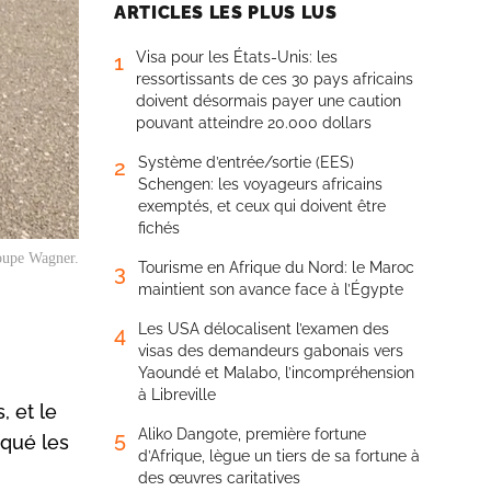
ARTICLES LES PLUS LUS
Visa pour les États-Unis: les
1
ressortissants de ces 30 pays africains
doivent désormais payer une caution
pouvant atteindre 20.000 dollars
Système d’entrée/sortie (EES)
2
Schengen: les voyageurs africains
exemptés, et ceux qui doivent être
fichés
roupe Wagner.
Tourisme en Afrique du Nord: le Maroc
3
maintient son avance face à l’Égypte
Les USA délocalisent l’examen des
4
visas des demandeurs gabonais vers
Yaoundé et Malabo, l’incompréhension
à Libreville
, et le
Aliko Dangote, première fortune
5
iqué les
d’Afrique, lègue un tiers de sa fortune à
des œuvres caritatives