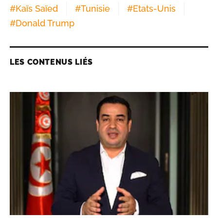
#
Kaïs Saïed
#
Tunisie
#
Etats-Unis
#
Donald Trump
LES CONTENUS LIÉS