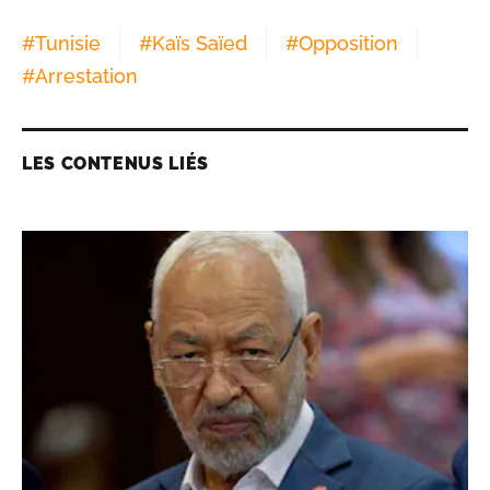
#
Tunisie
#
Kaïs Saïed
#
Opposition
#
Arrestation
LES CONTENUS LIÉS