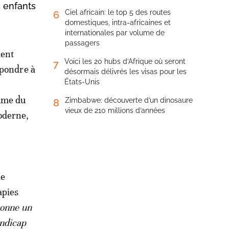
s enfants
Ciel africain: le top 5 des routes
6
domestiques, intra-africaines et
internationales par volume de
passagers
ment
Voici les 20 hubs d’Afrique où seront
7
épondre à
désormais délivrés les visas pour les
États-Unis
aume du
Zimbabwe: découverte d’un dinosaure
8
vieux de 210 millions d’années
oderne,
de
apies
çonne un
andicap