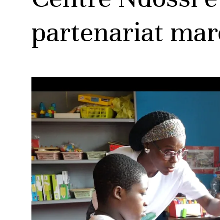
partenariat mar
ud