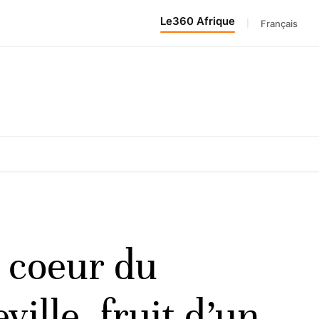
Le360 Afrique
|
Français
u coeur du
ille, fruit d’un