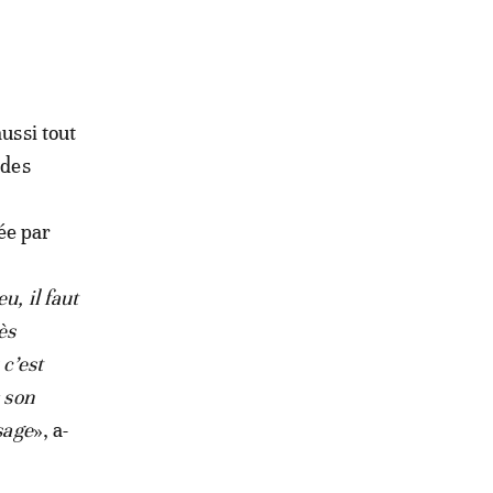
ussi tout
 des
tée par
u, il faut
ès
 c’est
 son
sage
»,
a-