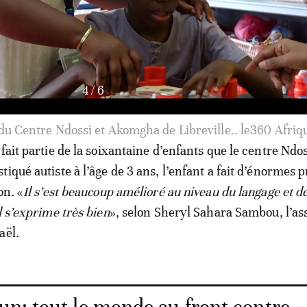
5
/
6
 du Centre Ndossi et Akomgha de Libreville.. le360 Afriq
fait partie de la soixantaine d’enfants que le centre Ndo
iqué autiste à l’âge de 3 ans, l’enfant a fait d’énormes 
on. «
Il s’est beaucoup amélioré au niveau du langage et de
l s’exprime très bien
»,
selon Sheryl Sahara Sambou, l’as
aël.