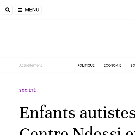
MENU
d
Actuellement
POLITIQUE
ECONOMIE
SO
riale
SOCIÉTÉ
ntrafricaine
émocratique du
Enfants autistes
u
Príncipe
Centre Ndossi et