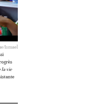
ue/Ismael
ssi
progrès
 la vie
sistante