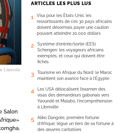
ARTICLES LES PLUS LUS
Visa pour les États-Unis: les
1
ressortissants de ces 30 pays africains
doivent désormais payer une caution
pouvant atteindre 20.000 dollars
Système d’entrée/sortie (EES)
2
Schengen: les voyageurs africains
exemptés, et ceux qui doivent être
fichés
 Libreville.
Tourisme en Afrique du Nord: le Maroc
3
maintient son avance face à l’Égypte
Les USA délocalisent l’examen des
4
visas des demandeurs gabonais vers
Yaoundé et Malabo, l’incompréhension
à Libreville
le Salon
Aliko Dangote, première fortune
5
Afrique»
d’Afrique, lègue un tiers de sa fortune à
Akomgha,
des œuvres caritatives