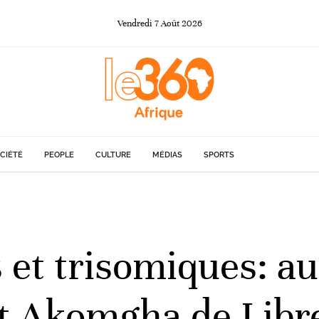
Vendredi
7
Août
2026
CIÉTÉ
PEOPLE
CULTURE
MÉDIAS
SPORTS
 et trisomiques: a
 Akomgha de Librev