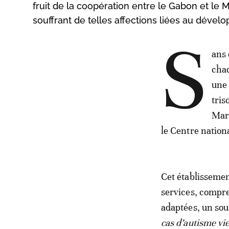
fruit de la coopération entre le Gabon et le 
souffrant de telles affections liées au déve
S
ans 
chaq
une 
tris
Maro
le Centre nation
Cet établissemen
services, compr
adaptées, un sou
cas d’autisme vi