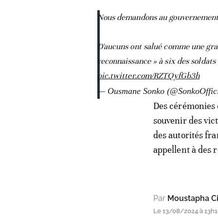
Nous demandons au gouvernement fr
D'aucuns ont salué comme une gran
reconnaissance » à six des soldat
pic.twitter.com/RZTQyfGb3h
— Ousmane Sonko (@SonkoOffic
Des cérémonies 
souvenir des vic
des autorités fr
appellent à des r
Par
Moustapha Ci
Le 13/08/2024 à 13h