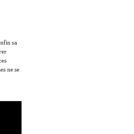
nfin sa
rer
ces
mes ne se