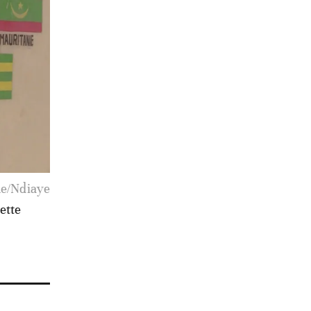
ue/Ndiaye
ette