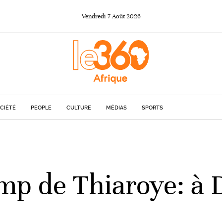
Vendredi
7
Août
2026
CIÉTÉ
PEOPLE
CULTURE
MÉDIAS
SPORTS
p de Thiaroye: à D