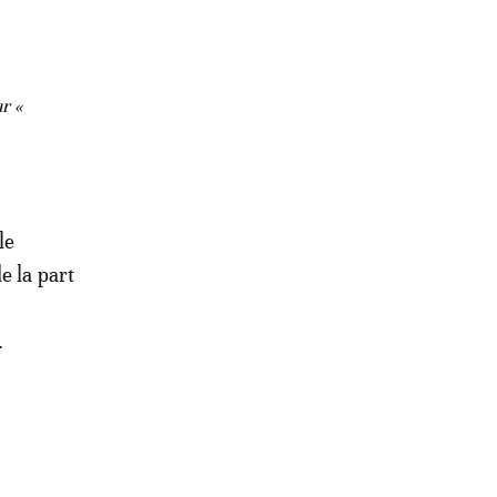
r «
le
e la part
.