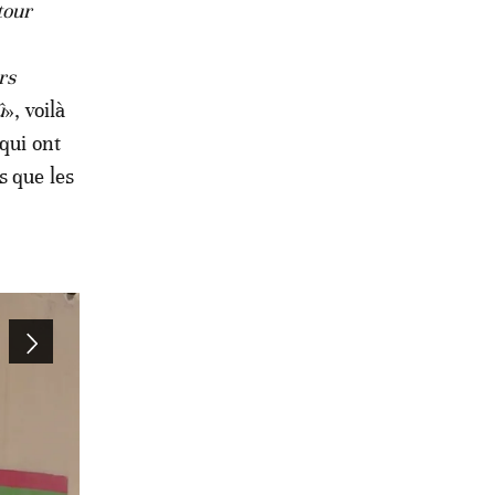
tour
rs
û
», voilà
qui ont
s que les