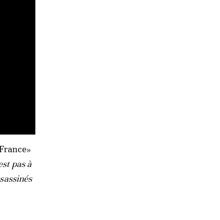
a France»
est pas à
ssassinés