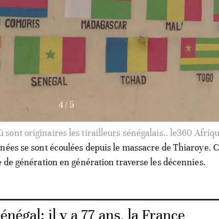
4
/
5
 sont originaires les
tirailleurs sénégalais
.. le360 Afriq
nées se sont écoulées depuis le massacre de Thiaroye. C
e de génération en génération traverse les décennies.
énégal: il y a 77 ans, la France