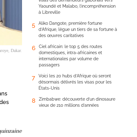
visas des demandeurs gabonais vers
Yaoundé et Malabo, l’incompréhension
à Libreville
Aliko Dangote, première fortune
5
d’Afrique, lègue un tiers de sa fortune à
des œuvres caritatives
Ciel africain: le top 5 des routes
6
aroye, Dakar.
domestiques, intra-africaines et
internationales par volume de
passagers
Voici les 20 hubs d’Afrique où seront
7
désormais délivrés les visas pour les
États-Unis
ans
Zimbabwe: découverte d’un dinosaure
8
 des
vieux de 210 millions d’années
quinzaine