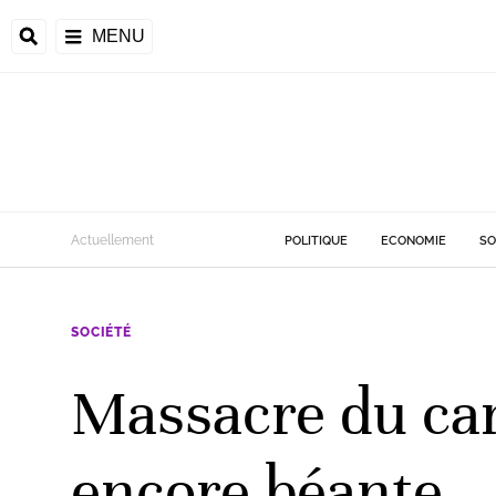
MENU
d
Actuellement
POLITIQUE
ECONOMIE
SO
riale
SOCIÉTÉ
ntrafricaine
émocratique du
Massacre du cam
u
Príncipe
encore béante