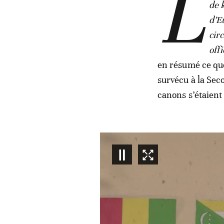
L
de 
d’E
cir
off
en résumé ce que
survécu à la Sec
canons s’étaient