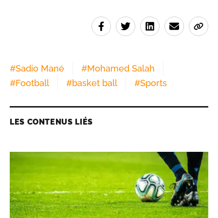
#
Sadio Mané
#
Mohamed Salah
#
Football
#
basket ball
#
Sports
LES CONTENUS LIÉS