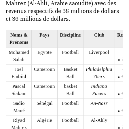
Mahrez (Al-Ahli, Arabie saoudite) avec des
revenus respectifs de 38 millions de dollars
et 36 millions de dollars.
Noms &
Pays
Discipline
Club
Reve
Prénoms
($
Mohamed
Egypte
Football
Liverpool
56
Salah
milli
Joel
Cameroun
Basket
Philadelphia
46,
Embiid
Ball
76ers
milli
Pascal
Cameroun
basket
Indiana
38
Siakam
Ball
Pacers
milli
Sadio
Sénégal
Football
An-Nasr
38
Mané
milli
Riyad
Algérie
Football
Al-Ahly
36
Mahrez
milli