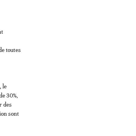
nt
de toutes
 le
 de 30%,
r des
ion sont