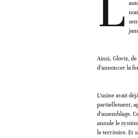
L
aut
nom
sem
jam
Ainsi, Gloviz, d
d’annoncer la f
L’usine avait déj
partiellement, a
d’assemblage. C
annule le systèm
le territoire. Et