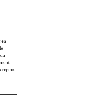
t en
de
 du
ement
du régime