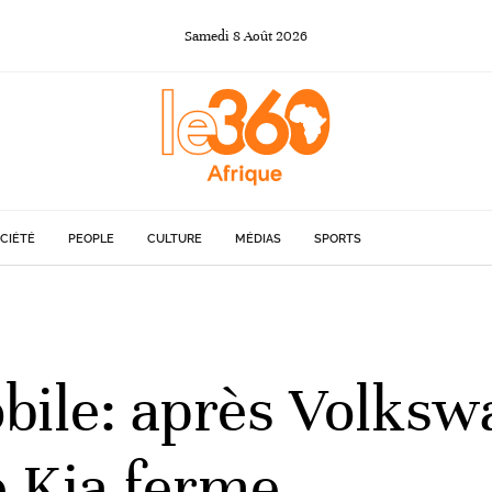
Samedi
8
Août
2026
CIÉTÉ
PEOPLE
CULTURE
MÉDIAS
SPORTS
bile: après Volkswa
 Kia ferme