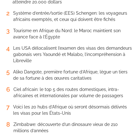
atteindre 20.000 dollars
2
Système d’entrée/sortie (EES) Schengen: les voyageurs
africains exemptés, et ceux qui doivent être fichés
3
Tourisme en Afrique du Nord: le Maroc maintient son
avance face à l’Égypte
4
Les USA délocalisent l’examen des visas des demandeurs
gabonais vers Yaoundé et Malabo, l’incompréhension à
Libreville
5
Aliko Dangote, première fortune d’Afrique, lègue un tiers
de sa fortune à des œuvres caritatives
6
Ciel africain: le top 5 des routes domestiques, intra-
africaines et internationales par volume de passagers
7
Voici les 20 hubs d’Afrique où seront désormais délivrés
les visas pour les États-Unis
8
Zimbabwe: découverte d’un dinosaure vieux de 210
millions d’années