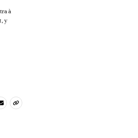
tra à
t, y