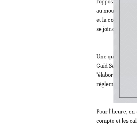
l'opposition dem
au mouvement ass
et la communauté
se joindre à cett
Une question de
Gaïd Salah, véri
"élaborer une sol
règlements de co
Pour l'heure, en 
compte et les cal