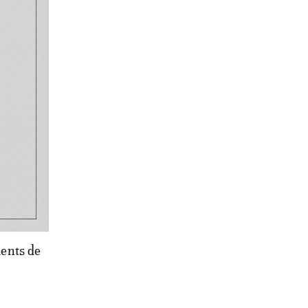
onomes,
ndantes
appel à
.
Ahmed
ntend
n des
ments de