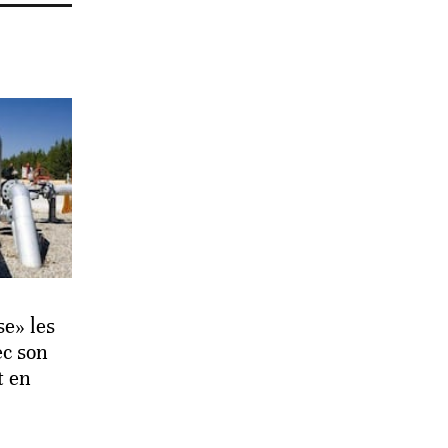
se» les
ec son
t en