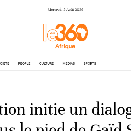
Mercredi
5
Août
2026
CIÉTÉ
PEOPLE
CULTURE
MÉDIAS
SPORTS
tion initie un dialo
us le pied de Gaïd 