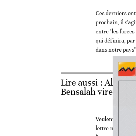
Ces derniers ont
prochain, il s'ag
entre "les forces
qui définira, pa
dans notre pays"
Lire aussi :
Algérie:
Bensalah vire à un 
Veulent-ils court
lettre morte? On 