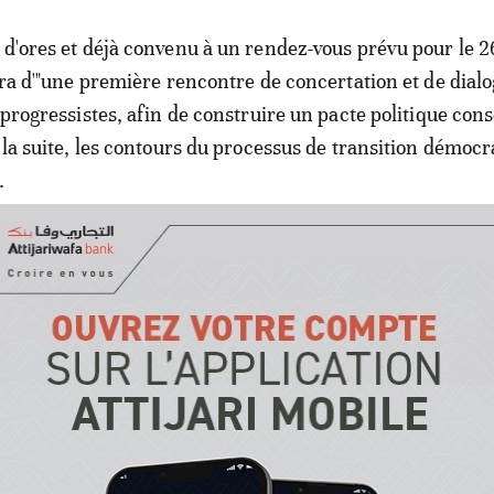
 d'ores et déjà convenu à un rendez-vous prévu pour le 2
ira d'"une première rencontre de concertation et de dialo
 progressistes, afin de construire un pacte politique con
r la suite, les contours du processus de transition démocr
.
 le "dialogue" voulu par le président
monologue, selon la presse
-circuiter le gouvernement dont l'appel au dialogue est r
est tenté d'y croire, dans la mesure où ces sept partis d