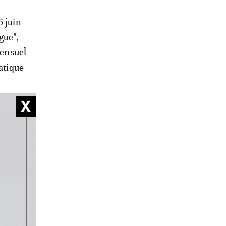
6 juin
gue",
sensuel
atique
esté
e