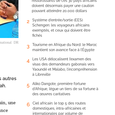
ressortissants de ces 30 pays africains
doivent désormais payer une caution
pouvant atteindre 20.000 dollars
Système d’entrée/sortie (EES)
2
Schengen: les voyageurs africains
exemptés, et ceux qui doivent être
fichés
 national. DR
Tourisme en Afrique du Nord: le Maroc
3
maintient son avance face à l’Égypte
Les USA délocalisent l’examen des
4
visas des demandeurs gabonais vers
Yaoundé et Malabo, l’incompréhension
à Libreville
s autres
Aliko Dangote, première fortune
5
ah.
d’Afrique, lègue un tiers de sa fortune à
des œuvres caritatives
uin, une
Ciel africain: le top 5 des routes
6
domestiques, intra-africaines et
ance
internationales par volume de