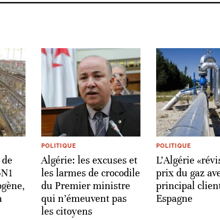
POLITIQUE
POLITIQUE
 de
Algérie: les excuses et
L'Algérie «révi
5N1
les larmes de crocodile
prix du gaz av
ogène,
du Premier ministre
principal clien
a
qui n’émeuvent pas
Espagne
les citoyens