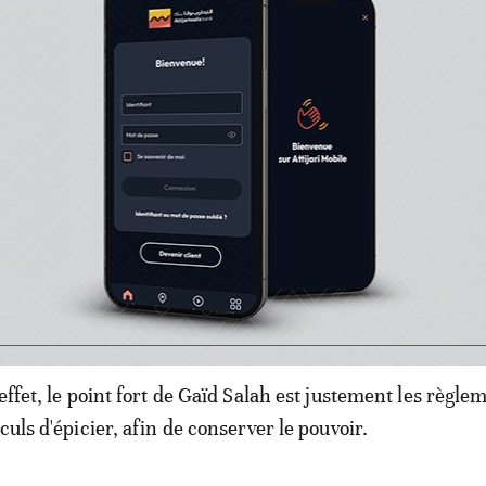
andent à "d’autres acteurs politiques, aux syndicats aut
ociatif, ainsi [qu'aux] personnalités nationales indépe
 algérienne à l’étranger, qui se reconnaissent dans cet 
e initiative de concertation et de dialogue sans préalable"
meure cependant: celle de savoir comment le général 
table homme fort du pays, prendra cette initiative, qui e
ution politique ambitieuse, raisonnable et réalisable, loi
mpte et des calculs étroits".
effet, le point fort de Gaïd Salah est justement les règle
culs d'épicier, afin de conserver le pouvoir.