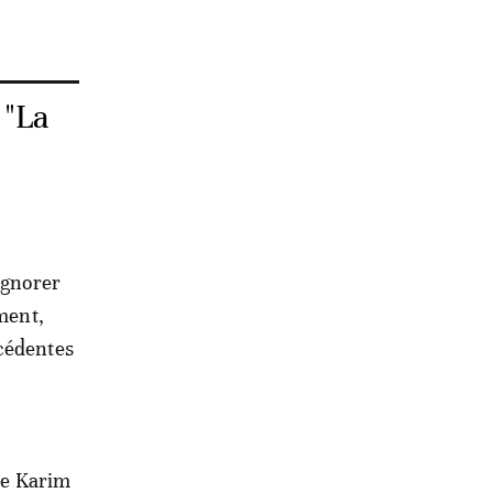
 "La
ignorer
ement,
écédentes
 de Karim