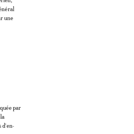
érien,
général
ar une
oquée par
la
 d'en-