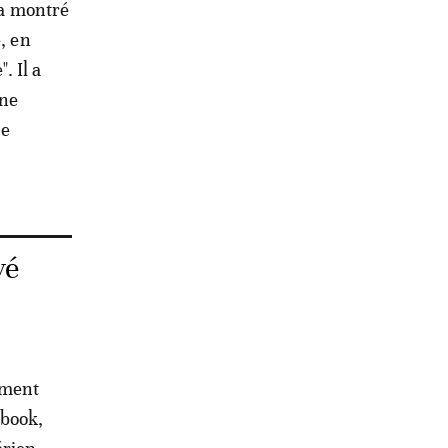
 a montré
e, en
. Il a
une
ce
vé
ement
ebook,