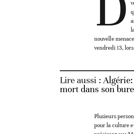
D
v
q
a
l
nouvelle menace 
vendredi 13, lor
Lire aussi :
Algérie
mort dans son bur
Plusieurs person
pour la culture 