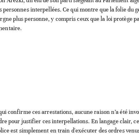
h Arezki, un élu de son parti siégeant au Parlement alg
es personnes interpellées. Ce qui montre que la folie du 
rgne plus personne, y compris ceux que la loi protège p
entaire.
 qui confirme ces arrestations, aucune raison n’a été inv
rdre pour justifier ces interpellations. En langage clair, ce
police est simplement en train d'exécuter des ordres venus