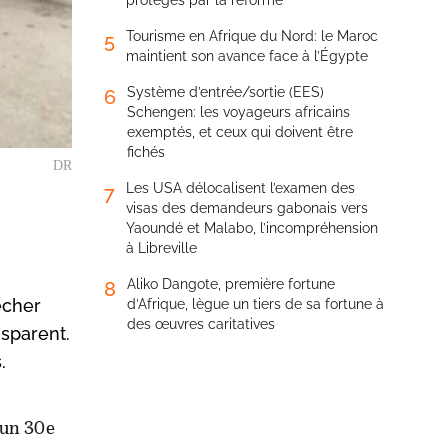
protégés par la réforme
Tourisme en Afrique du Nord: le Maroc
5
maintient son avance face à l’Égypte
Système d’entrée/sortie (EES)
6
Schengen: les voyageurs africains
exemptés, et ceux qui doivent être
fichés
DR
Les USA délocalisent l’examen des
7
visas des demandeurs gabonais vers
Yaoundé et Malabo, l’incompréhension
à Libreville
Aliko Dangote, première fortune
8
êcher
d’Afrique, lègue un tiers de sa fortune à
des œuvres caritatives
nsparent.
.
d’un 30e