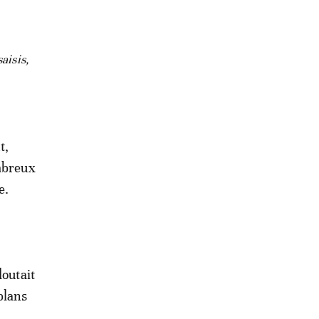
aisis,
t,
ombreux
te.
doutait
plans