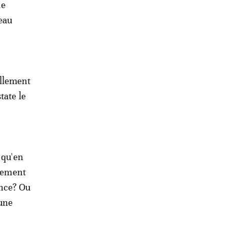
me
eau
ellement
tate le
 qu'en
rnement
ence? Ou
une