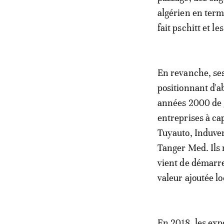
algérien en term
fait pschitt et l
En revanche, ses
positionnant d'a
années 2000 de g
entreprises à ca
Tuyauto, Induver
Tanger Med. Ils n
vient de démarr
valeur ajoutée lo
En 2018, les exp