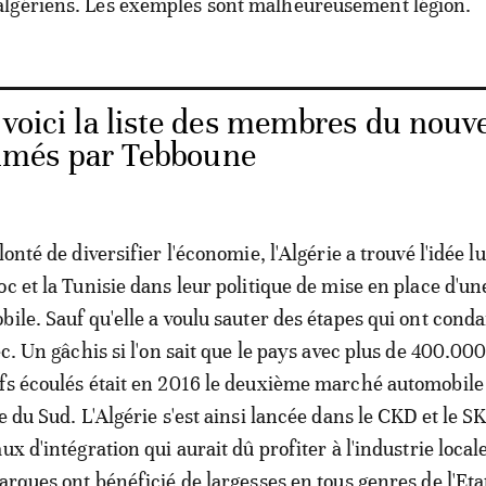
lgériens. Les exemples sont malheureusement légion.
 voici la liste des membres du nouv
més par Tebboune
lonté de diversifier l'économie, l'Algérie a trouvé l'idée 
c et la Tunisie dans leur politique de mise en place d'un
bile. Sauf qu'elle a voulu sauter des étapes qui ont con
ec. Un gâchis si l'on sait que le pays avec plus de 400.00
fs écoulés était en 2016 le deuxième marché automobile 
e du Sud. L'Algérie s'est ainsi lancée dans le CKD et le S
ux d'intégration qui aurait dû profiter à l'industrie local
arques ont bénéficié de largesses en tous genres de l'Eta