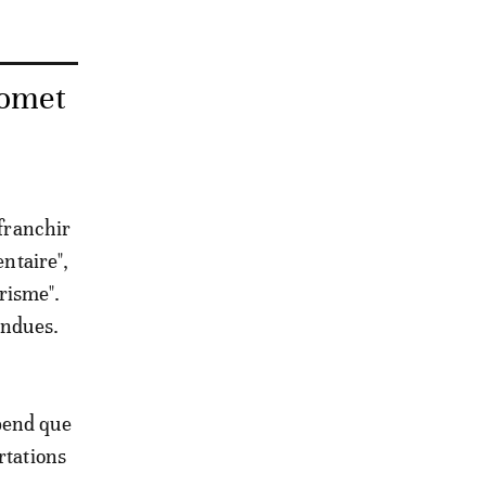
romet
ffranchir
entaire",
urisme".
endues.
pend que
rtations