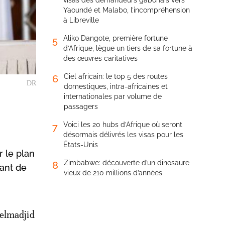
visas des demandeurs gabonais vers
Yaoundé et Malabo, l’incompréhension
à Libreville
Aliko Dangote, première fortune
5
d’Afrique, lègue un tiers de sa fortune à
des œuvres caritatives
Ciel africain: le top 5 des routes
6
DR
domestiques, intra-africaines et
internationales par volume de
passagers
Voici les 20 hubs d’Afrique où seront
7
désormais délivrés les visas pour les
États-Unis
 le plan
Zimbabwe: découverte d’un dinosaure
8
iant de
vieux de 210 millions d’années
delmadjid