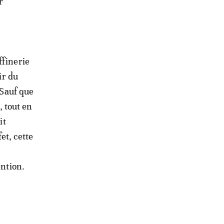
r
ffinerie
ir du
 Sauf que
, tout en
it
et, cette
ention.