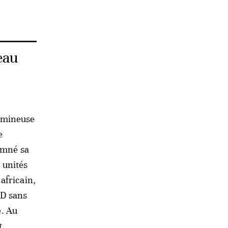
eau
lumineuse
e
damné sa
0 unités
africain,
KD sans
e. Au
t