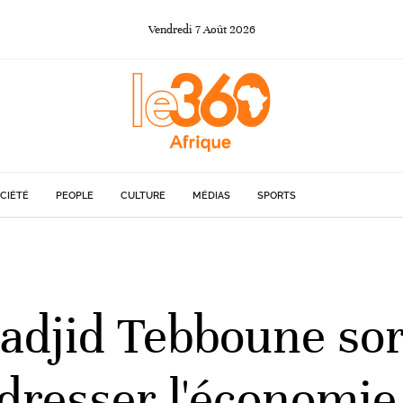
Vendredi
7
Août
2026
CIÉTÉ
PEOPLE
CULTURE
MÉDIAS
SPORTS
djid Tebboune sort
edresser l'économie