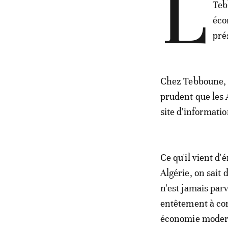
L
Teb
éco
pré
Chez Tebboune, 
prudent que les 
site d'informatio
Ce qu'il vient d
Algérie, on sait
n'est jamais pa
entêtement à co
économie moderne