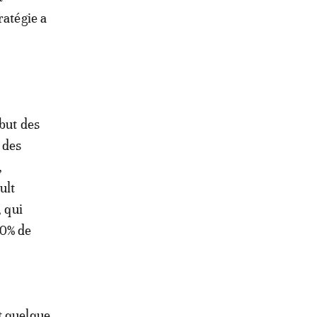
ratégie a
ébut des
 des
,
ult
, qui
50% de
t quelque