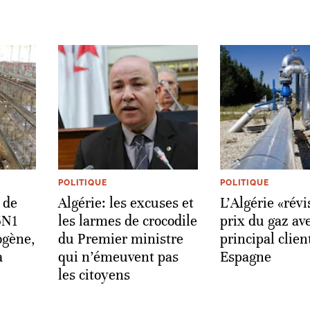
POLITIQUE
POLITIQUE
 de
Algérie: les excuses et
L'Algérie «révi
5N1
les larmes de crocodile
prix du gaz av
ogène,
du Premier ministre
principal clien
a
qui n’émeuvent pas
Espagne
les citoyens