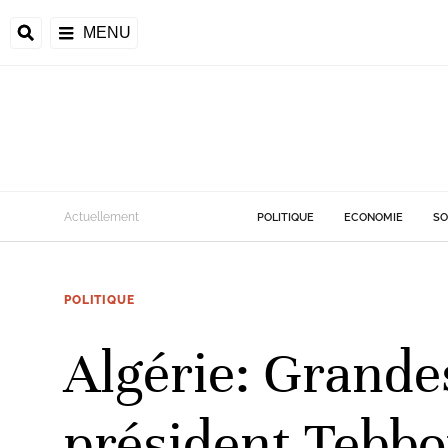
MENU
d
Actuellement
POLITIQUE
ECONOMIE
SO
riale
POLITIQUE
ntrafricaine
émocratique du
Algérie: Grandes
u
Príncipe
président Tebbo