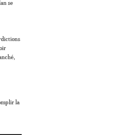
dan se
rdictions
oir
ranché,
omplir la