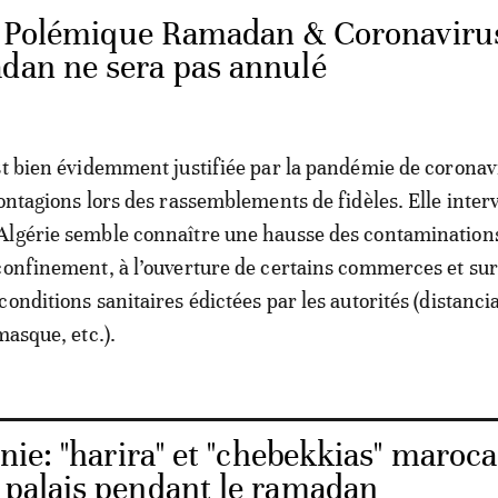
. Polémique Ramadan & Coronaviru
adan ne sera pas annulé
st bien évidemment justifiée par la pandémie de coronav
contagions lors des rassemblements de fidèles. Elle interv
Algérie semble connaître une hausse des contaminations
confinement, à l’ouverture de certains commerces et sur
onditions sanitaires édictées par les autorités (distanci
masque, etc.).
ie: "harira" et "chebekkias" maroc
s palais pendant le ramadan