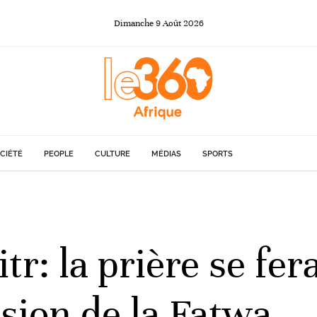
Dimanche
9
Août
2026
CIÉTÉ
PEOPLE
CULTURE
MÉDIAS
SPORTS
itr: la prière se fer
sion de la Fatwa