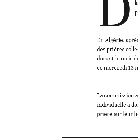
D
l
p
En Algérie, aprè
des prières colle
durant le mois d
ce mercredi 13 ma
La commission a 
individuelle à do
prière sur leur li