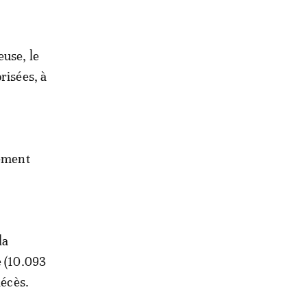
euse, le
risées, à
lement
la
e (10.093
décès.