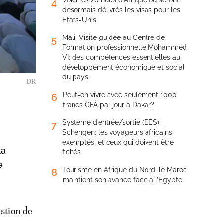
Voici les 20 hubs d’Afrique où seront
4
désormais délivrés les visas pour les
États-Unis
Mali. Visite guidée au Centre de
5
Formation professionnelle Mohammed
VI: des compétences essentielles au
développement économique et social
du pays
DR
Peut-on vivre avec seulement 1000
6
francs CFA par jour à Dakar?
Système d’entrée/sortie (EES)
7
Schengen: les voyageurs africains
exemptés, et ceux qui doivent être
la
fichés
e
Tourisme en Afrique du Nord: le Maroc
8
maintient son avance face à l’Égypte
stion de