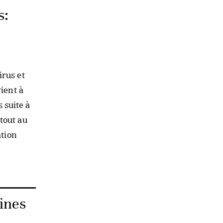
s:
irus et
ient à
 suite à
tout au
ation
aines