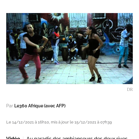
DR
Par
Le360 Afrique (avec AFP)
Le 14/12/2021 à 16h10, mis à jour le 15/12/2021 à 07h39
Vidéo
Au paradis des ambianceurs des deux rives