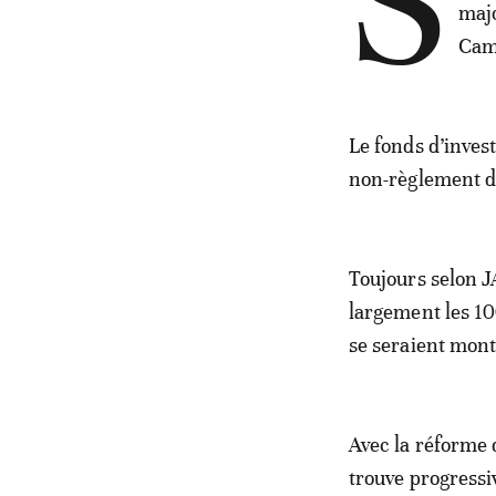
S
majo
Came
Le fonds d’inves
non-règlement de
Toujours selon J
largement les 1
se seraient mont
Avec la réforme d
trouve progressi