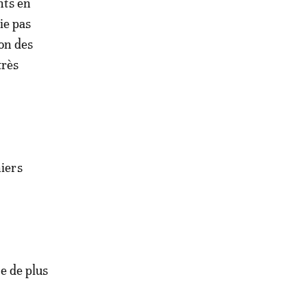
nts en
ie pas
on des
très
niers
e de plus