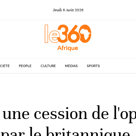
Jeudi
6
Août
2026
CIÉTÉ
PEOPLE
CULTURE
MÉDIAS
SPORTS
une cession de l'o
par le britannique 