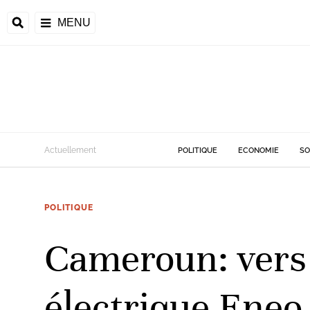
MENU
d
Actuellement
POLITIQUE
ECONOMIE
SO
riale
POLITIQUE
ntrafricaine
émocratique du
Cameroun: vers 
u
Príncipe
électrique Eneo 