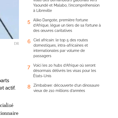
visas des demandeurs gabonais vers
Yaoundé et Malabo, l’incompréhension
à Libreville
Aliko Dangote, première fortune
5
d’Afrique, lègue un tiers de sa fortune à
des œuvres caritatives
Ciel africain: le top 5 des routes
6
DR
domestiques, intra-africaines et
internationales par volume de
passagers
Voici les 20 hubs d’Afrique où seront
7
désormais délivrés les visas pour les
États-Unis
parts
Zimbabwe: découverte d’un dinosaure
8
t actif.
vieux de 210 millions d’années
cialisé
tionnaire