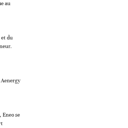
ue au
 et du
eneur.
s Aenergy
s, Eneo se
rt