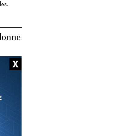
les.
donne
cle 23
ernier
raction
n.
 alloué