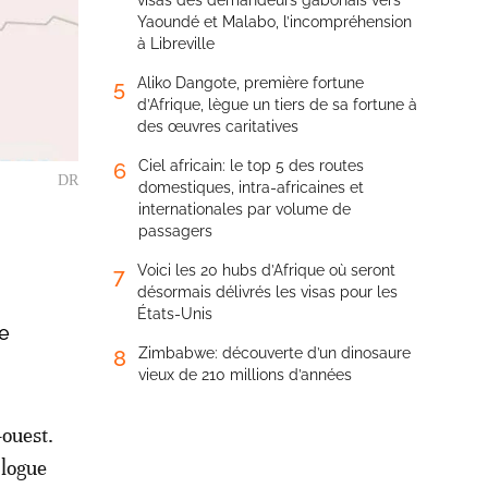
visas des demandeurs gabonais vers
Yaoundé et Malabo, l’incompréhension
à Libreville
Aliko Dangote, première fortune
5
d’Afrique, lègue un tiers de sa fortune à
des œuvres caritatives
Ciel africain: le top 5 des routes
6
DR
domestiques, intra-africaines et
internationales par volume de
passagers
Voici les 20 hubs d’Afrique où seront
7
désormais délivrés les visas pour les
États-Unis
ue
Zimbabwe: découverte d’un dinosaure
8
vieux de 210 millions d’années
-ouest.
alogue