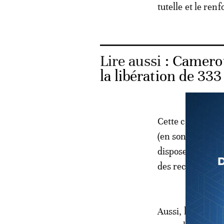
tutelle et le ren
Lire aussi :
Camerou
la libération de 333
Cette commission
(en son alinéa 2)
dispose que la lo
des recettes de l
Aussi, les partic