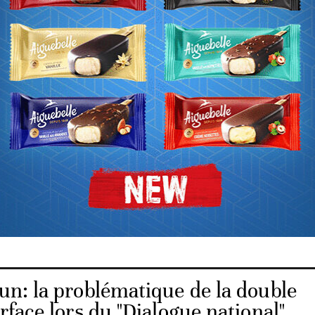
 territoriales décentralisées. Les participants souhaitent
pression du principe du guichet unique du trésor qui ret
if des fonds aux autorités locales. Au demeurant, lors des
rincipaux orateurs ont mis l'accent sur les formes d'organ
que la décentralisation, la fédération, la confédération, etc
é convenu qu'au-delà de l'étiquette politique qui qualifiera
s important reste le contenu des pouvoirs que l'on conf
leurs, des travaux issus des autres commissions, certaine
devraient faire l'objet d'un traitement spécifique.
n: la problématique de la double
urface lors du "Dialogue national"