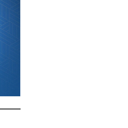
arde le
 séances
isation
.
it le
ère aux
s