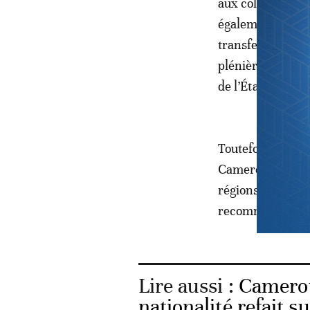
aux collectivités
également la sup
transfert effect
plénières, les p
de l’État telles 
Toutefois, il a ét
Cameroun, le plu
régions. Par ail
recommandations 
Lire aussi :
Camerou
nationalité refait s