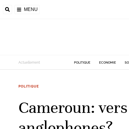
MENU
d
Actuellement
POLITIQUE
ECONOMIE
SO
riale
POLITIQUE
ntrafricaine
émocratique du
Cameroun: vers 
u
Príncipe
anglophones?