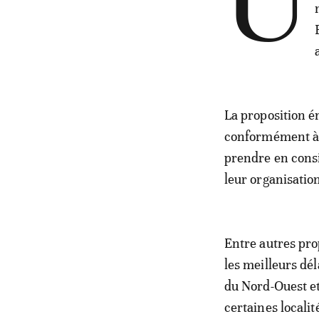
U
La proposition é
conformément à l'
prendre en consi
leur organisatio
Entre autres pro
les meilleurs dé
du Nord-Ouest et 
certaines localit