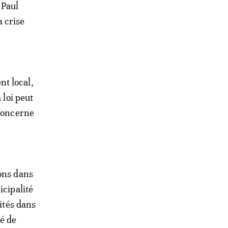
 Paul
a crise
t local,
 loi peut
 concerne
ions dans
icipalité
vités dans
té de