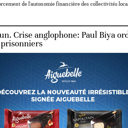
forcement de l'autonomie financière des collectivités loca
n. Crise anglophone: Paul Biya or
 prisonniers
 recommande également l'application effective de l'arti
 de la loi portant orientation de la décentralisation. Ce d
i de finances fixe, sur proposition du gouvernement, la f
’État affectée à la dotation générale de la décentralisatio
ipants ont-ils proposé qu'un pourcentage de 10 à 15% soit