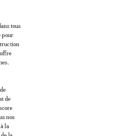
 dans tous
e pour
struction
offre
mes.
 de
at de
encore
ous nos
à la
 de la