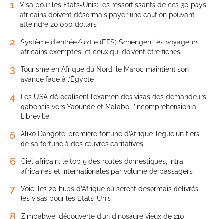
1
Visa pour les États-Unis: les ressortissants de ces 30 pays
africains doivent désormais payer une caution pouvant
atteindre 20.000 dollars
2
Système d’entrée/sortie (EES) Schengen: les voyageurs
africains exemptés, et ceux qui doivent être fichés
3
Tourisme en Afrique du Nord: le Maroc maintient son
avance face à l’Égypte
4
Les USA délocalisent l’examen des visas des demandeurs
gabonais vers Yaoundé et Malabo, l’incompréhension à
Libreville
5
Aliko Dangote, première fortune d’Afrique, lègue un tiers
de sa fortune à des œuvres caritatives
6
Ciel africain: le top 5 des routes domestiques, intra-
africaines et internationales par volume de passagers
7
Voici les 20 hubs d’Afrique où seront désormais délivrés
les visas pour les États-Unis
8
Zimbabwe: découverte d’un dinosaure vieux de 210