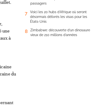
uillet.
passagers
Voici les 20 hubs d’Afrique où seront
7
désormais délivrés les visas pour les
États-Unis
r,
té une
Zimbabwe: découverte d’un dinosaure
8
vieux de 210 millions d’années
taux à
ricaine
icaine du
cernant