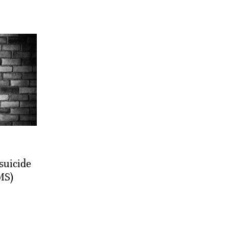
suicide
MS)