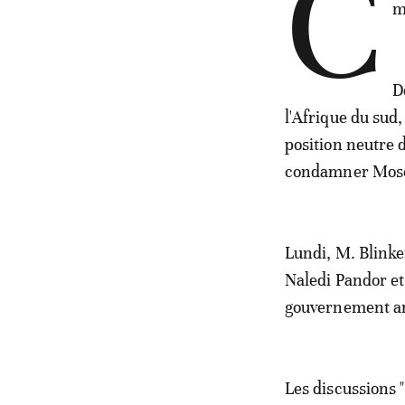
C
m
D
l'Afrique du sud
position neutre d
condamner Mos
Lundi, M. Blinken
Naledi Pandor et
gouvernement am
Les discussions 