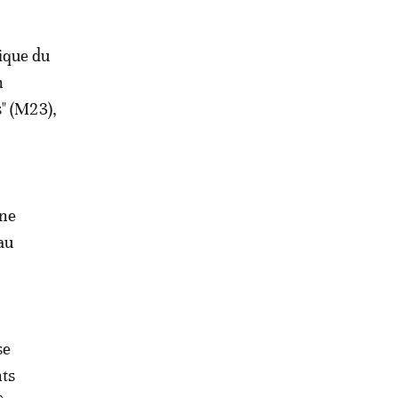
ique du
n
" (M23),
nne
 au
se
nts