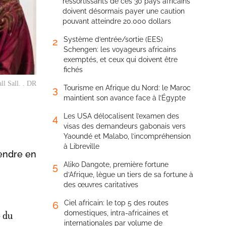
ressortissants de ces 30 pays africains
doivent désormais payer une caution
pouvant atteindre 20.000 dollars
Système d’entrée/sortie (EES)
2
Schengen: les voyageurs africains
exemptés, et ceux qui doivent être
fichés
ll Sall. . DR
Tourisme en Afrique du Nord: le Maroc
3
maintient son avance face à l’Égypte
Les USA délocalisent l’examen des
4
visas des demandeurs gabonais vers
Yaoundé et Malabo, l’incompréhension
à Libreville
rendre en
Aliko Dangote, première fortune
5
d’Afrique, lègue un tiers de sa fortune à
des œuvres caritatives
Ciel africain: le top 5 des routes
6
domestiques, intra-africaines et
e du
internationales par volume de