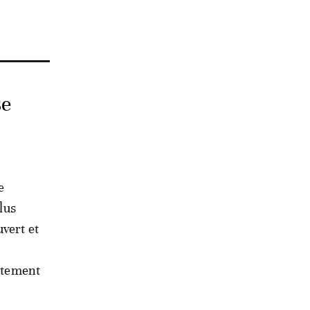
se
e
lus
vert et
artement