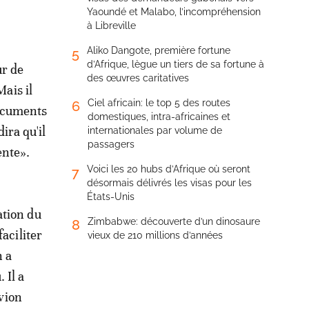
Yaoundé et Malabo, l’incompréhension
à Libreville
Aliko Dangote, première fortune
5
d’Afrique, lègue un tiers de sa fortune à
ur de
des œuvres caritatives
Mais il
Ciel africain: le top 5 des routes
6
documents
domestiques, intra-africaines et
ira qu'il
internationales par volume de
passagers
ente».
Voici les 20 hubs d’Afrique où seront
7
désormais délivrés les visas pour les
États-Unis
ation du
Zimbabwe: découverte d’un dinosaure
8
aciliter
vieux de 210 millions d’années
 a
 Il a
avion