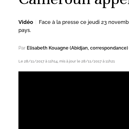
Vidéo
Face à la presse ce jeudi 23 novemb
ud
pays.
Par
Elisabeth Kouagne (Abidjan, correspondance)
Le 28/11/2017 à 11h14, mis à jour le 28/11/2017 à 11h21