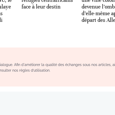
NU, le
réfugiés centrafricains
une ville colon
ulaye
face à leur destin
devenue l’omb
es
d’elle-même ap
li
départ des Al
logue. Afin d'améliorer la qualité des échanges sous nos articles, a
sulter nos règles d’utilisation.