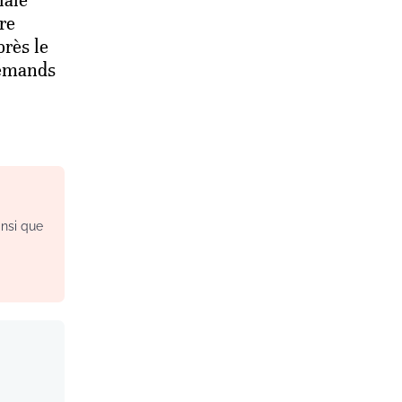
iale
re
rès le
lemands
insi que