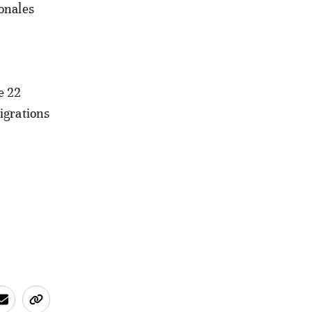
ionales
e 22
igrations