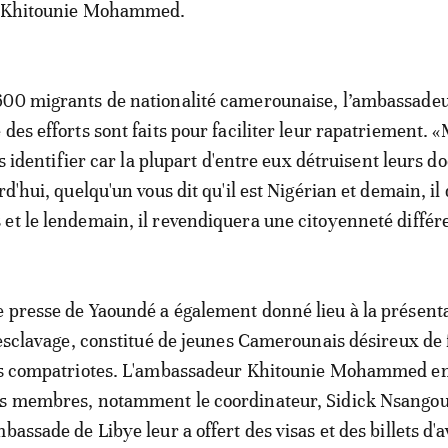
é Khitounie Mohammed.
600 migrants de nationalité camerounaise, l’ambassade
des efforts sont faits pour faciliter leur rapatriement. «
les identifier car la plupart d'entre eux détruisent leurs 
rd'hui, quelqu'un vous dit qu'il est Nigérian et demain, il d
et le lendemain, il revendiquera une citoyenneté différ
 presse de Yaoundé a également donné lieu à la présent
'esclavage, constitué de jeunes Camerounais désireux de f
urs compatriotes. L'ambassadeur Khitounie Mohammed en
ns membres, notamment le coordinateur, Sidick Nsangou.
bassade de Libye leur a offert des visas et des billets d'