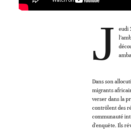
J
eudi 
l’amb
décou
amba
Dans son allocut
migrants africai
verser dans la p
contrôlent des r
communauté inte
d'enquête. Ils ré