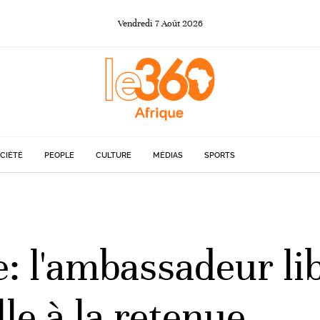
Vendredi
7
Août
2026
CIÉTÉ
PEOPLE
CULTURE
MÉDIAS
SPORTS
e: l'ambassadeur li
e à la retenue