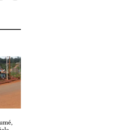
oumé,