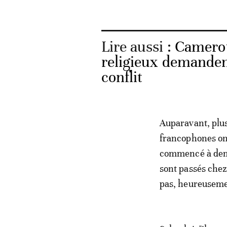
Lire aussi :
Camerou
religieux demanden
conflit
Auparavant, plus
francophones ont 
commencé à dema
sont passés chez
pas, heureusement