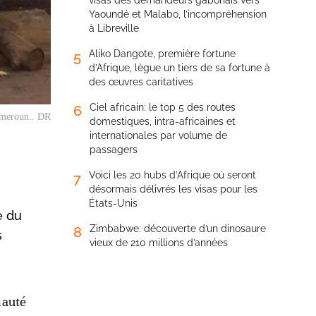
visas des demandeurs gabonais vers
Yaoundé et Malabo, l’incompréhension
à Libreville
Aliko Dangote, première fortune
5
d’Afrique, lègue un tiers de sa fortune à
des œuvres caritatives
Ciel africain: le top 5 des routes
6
ameroun.. DR
domestiques, intra-africaines et
internationales par volume de
passagers
Voici les 20 hubs d’Afrique où seront
7
désormais délivrés les visas pour les
États-Unis
e du
Zimbabwe: découverte d’un dinosaure
8
s
vieux de 210 millions d’années
nauté