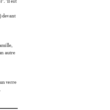
". "Il est
) devant
amille,
 un autre
 un verre
.