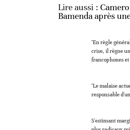
Lire aussi :
Camerou
Bamenda après une 
"En règle général
crise, il règne 
francophones et 
"Le malaise actu
responsable d'u
S'estimant margi
plus radicaux mi