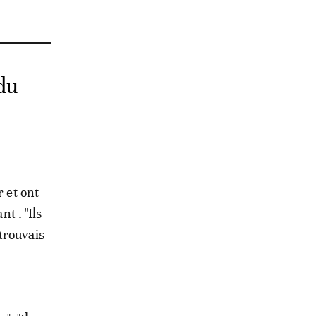
du
r et ont
t . "Ils
trouvais