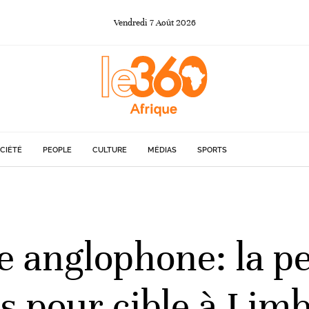
Vendredi
7
Août
2026
CIÉTÉ
PEOPLE
CULTURE
MÉDIAS
SPORTS
 anglophone: la pe
s pour cible à Lim