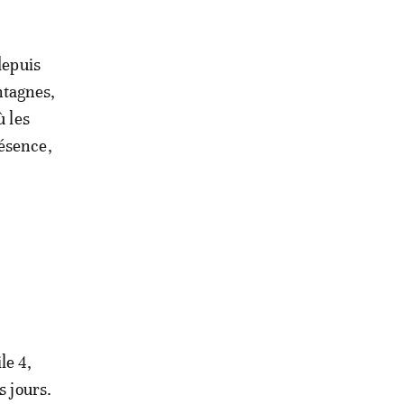
depuis
ntagnes,
ù les
résence,
le 4,
s jours.