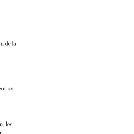
on de la
ent un
n, les
t