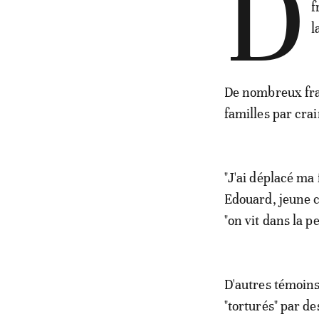
D
f
l
De nombreux fran
familles par crai
"J'ai déplacé ma
Edouard, jeune c
"on vit dans la pe
D'autres témoins
"torturés" par de