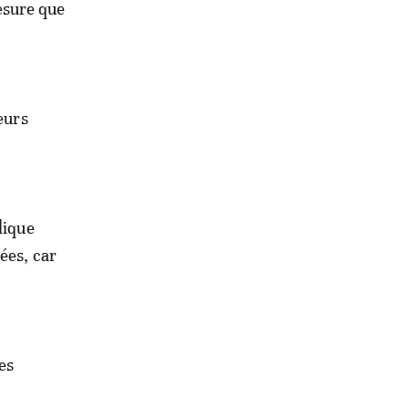
esure que
eurs
lique
ées, car
es