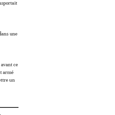
nsportait
 dans une
s avant ce
nt armé
ettre un