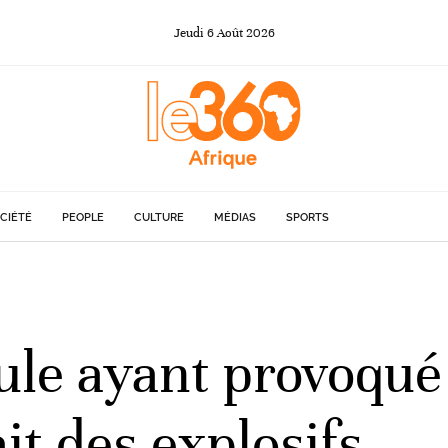
Jeudi
6
Août
2026
CIÉTÉ
PEOPLE
CULTURE
MÉDIAS
SPORTS
cule ayant provoqu
it des explosifs