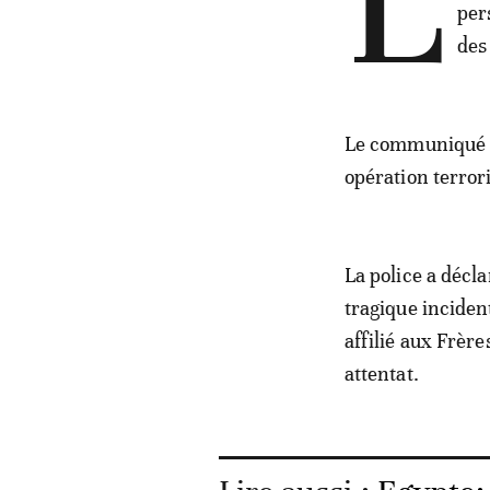
L
per
des
Le communiqué du
opération terrori
La police a décla
tragique incide
affilié aux Frèr
attentat.