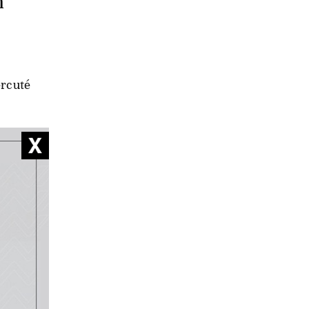
n
ercuté
n
illes des
r ses