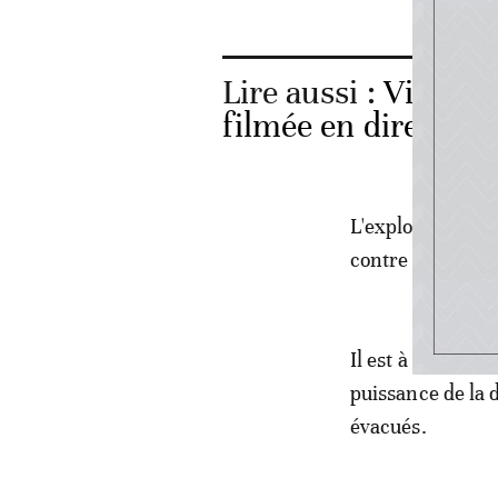
Lire aussi :
Vidéo. 
filmée en direct
L'explosion s'est
contre le cancer
Il est à noter qu
puissance de la d
évacués.