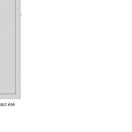
Caire,
l de lutte
si de la
ont été