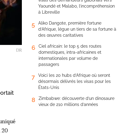
visas des demandeurs gabonais vers
Yaoundé et Malabo, l’incompréhension
à Libreville
Aliko Dangote, première fortune
5
d’Afrique, lègue un tiers de sa fortune à
des œuvres caritatives
Ciel africain: le top 5 des routes
6
DR
domestiques, intra-africaines et
internationales par volume de
passagers
Voici les 20 hubs d’Afrique où seront
7
désormais délivrés les visas pour les
États-Unis
ortait
Zimbabwe: découverte d’un dinosaure
8
vieux de 210 millions d’années
muniqué
à 20