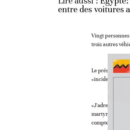
Lire aussi :
Egypte:
entre des voitures 
Vingt personnes o
trois autres véhi
Le président égy
«incident terrori
«J'adresse mes p
martyrs tués dans
comptes Faceboo