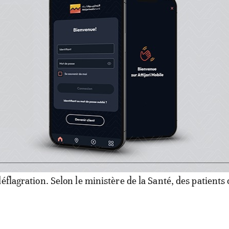
Egypte: l’explosion du kamikaze au 
 produite lundi matin au Caire, devant le principal hôpita
.
e la façade de l'hôpital a été endommagée, témoignant ain
éflagration. Selon le ministère de la Santé, des patients 