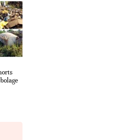
orts
bolage