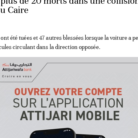
 plus de 20 morts dans une collisio
au Caire
nt été tuées et 47 autres blessées lorsque la voiture a p
cules circulant dans la direction opposée.
ptien Abdel Fattah al-Sissi a décrit l'explosion comme u
ste».
lus sincères condoléances au peuple égyptien et aux fam
 ce lâche incident terroriste», a déclaré le président su
k et Twitter.