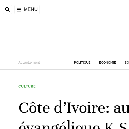
MENU
d
Actuellement
POLITIQUE
ECONOMIE
SO
riale
CULTURE
ntrafricaine
émocratique du
Côte d’Ivoire: 
u
Príncipe
évangélique K.S