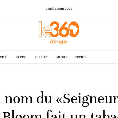
Jeudi
6
Août
2026
CIÉTÉ
PEOPLE
CULTURE
MÉDIAS
SPORTS
au nom du «Seigneur
 Bloom fait un taba