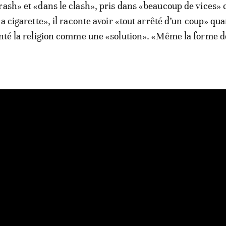
rash» et «dans le clash», pris dans «beaucoup de vices
«a cigarette», il raconte avoir «tout arrêté d’un coup» qu
enté la religion comme une «solution». «Même la forme d