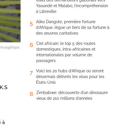
visas des demandeurs gabonais vers
Yaoundé et Malabo, l’incompréhension
à Libreville
Aliko Dangote, première fortune
5
d’Afrique, lègue un tiers de sa fortune à
des œuvres caritatives
Ciel africain: le top 5 des routes
6
 évangélique.
domestiques, intra-africaines et
internationales par volume de
passagers
Voici les 20 hubs d’Afrique où seront
7
désormais délivrés les visas pour les
États-Unis
 K.S
Zimbabwe: découverte d’un dinosaure
8
vieux de 210 millions d’années
é à