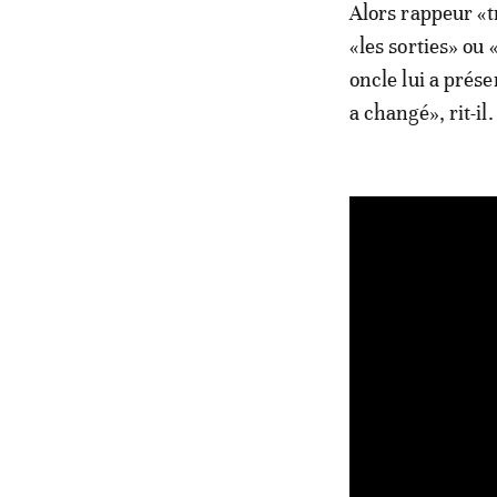
Alors rappeur «t
«les sorties» ou 
oncle lui a prés
a changé», rit-il.