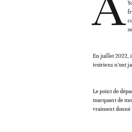
A
Y
f
c
s
En juillet 2022, 
ivoiriens n’ont 
Le point de dépar
marquant de mon e
vraiment donné 