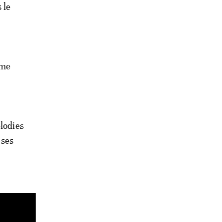
 le
rme
lodies
 ses