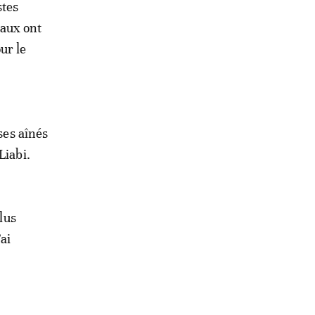
stes
eaux ont
ur le
ses aînés
Liabi.
lus
’ai