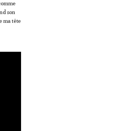
» comme
and son
e ma tête