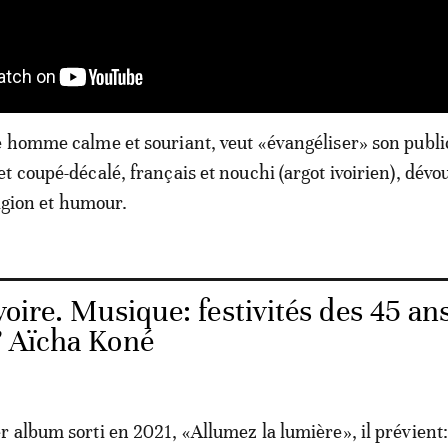
 homme calme et souriant, veut «évangéliser» son publi
t coupé-décalé, français et nouchi (argot ivoirien), dév
ligion et humour.
voire. Musique: festivités des 45 an
a” Aïcha Koné
 album sorti en 2021, «Allumez la lumière», il prévient