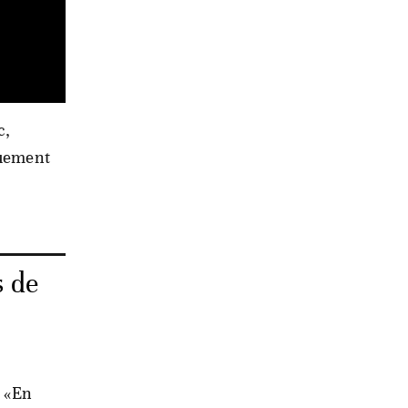
c,
ouement
s de
: «En