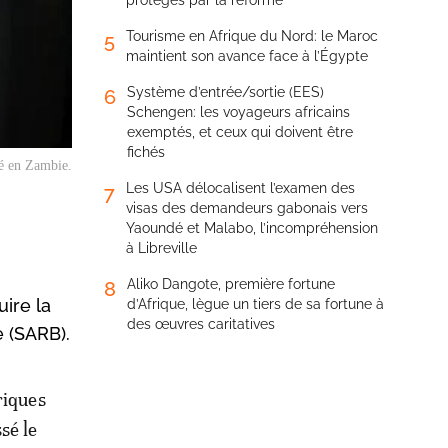
protégés par la réforme
Tourisme en Afrique du Nord: le Maroc
5
maintient son avance face à l’Égypte
Système d’entrée/sortie (EES)
6
Schengen: les voyageurs africains
exemptés, et ceux qui doivent être
fichés
té en Zambie.
Les USA délocalisent l’examen des
7
visas des demandeurs gabonais vers
Yaoundé et Malabo, l’incompréhension
à Libreville
Aliko Dangote, première fortune
8
ire la
d’Afrique, lègue un tiers de sa fortune à
des œuvres caritatives
e (SARB).
riques
sé le