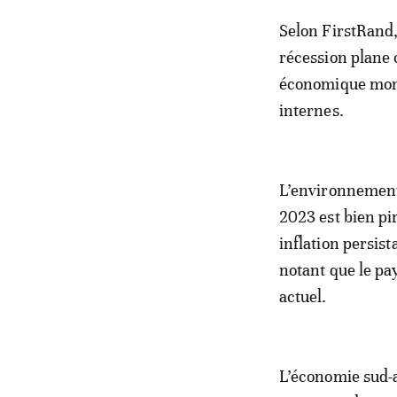
Selon FirstRand,
récession plane 
économique mondi
internes.
L’environnement
2023 est bien pi
inflation persist
notant que le pa
actuel.
L’économie sud-a