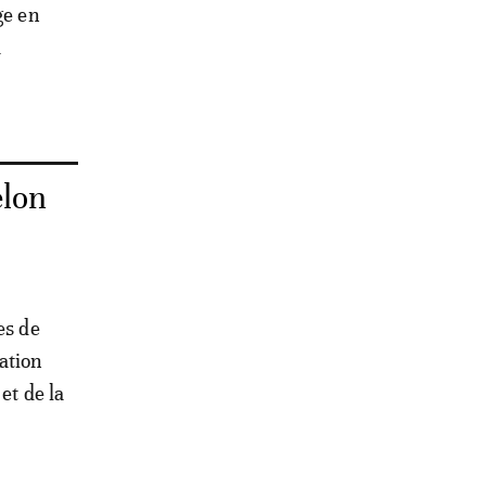
ge en
a
elon
es de
ation
et de la