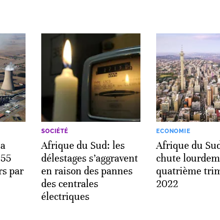
SOCIÉTÉ
ECONOMIE
la
Afrique du Sud: les
Afrique du Sud
 55
délestages s’aggravent
chute lourdem
rs par
en raison des pannes
quatrième tri
des centrales
2022
électriques