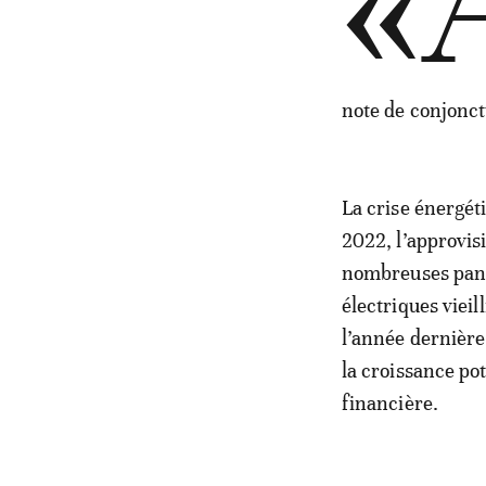
«
note de conjonc
La crise énergét
2022, l’approvis
nombreuses pann
électriques viei
l’année dernière
la croissance pot
financière.