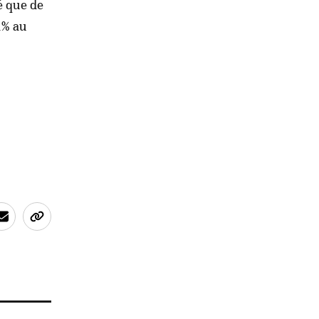
é que de
1% au