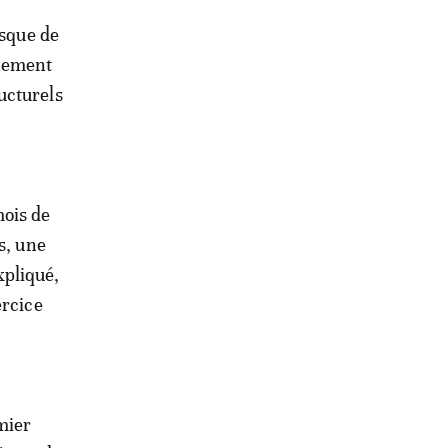
isque de
nnement
ucturels
ois de
s, une
xpliqué,
ercice
mier