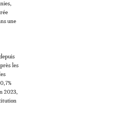
nies,
trée
ans une
 depuis
près les
les
 0,7%
en 2023,
titution