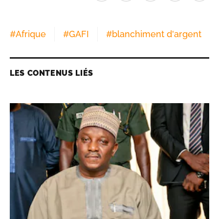
#
Afrique
#
GAFI
#
blanchiment d'argent
LES CONTENUS LIÉS