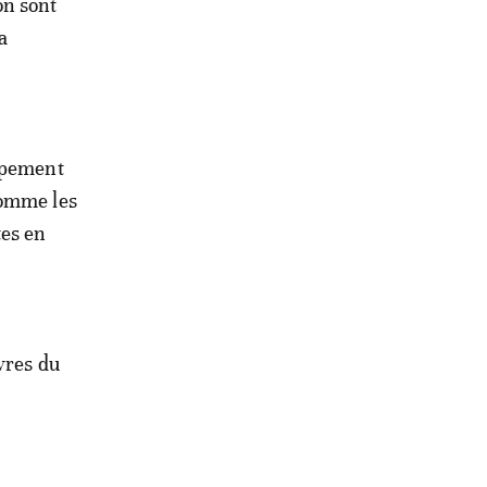
on sont
a
oppement
comme les
tes en
vres du