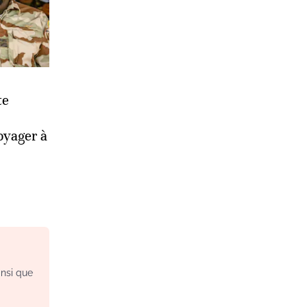
te
oyager à
insi que