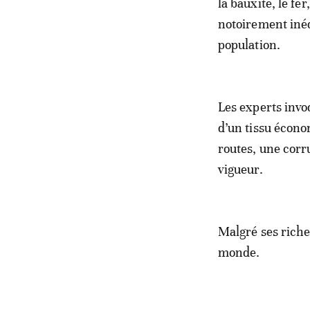
la bauxite, le fe
notoirement inéq
population.
Les experts invo
d’un tissu écono
routes, une corr
vigueur.
Malgré ses riche
monde.