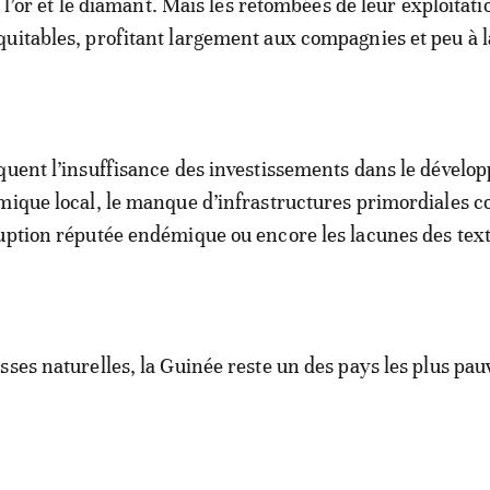
r, l’or et le diamant. Mais les retombées de leur exploitati
uitables, profitant largement aux compagnies et peu à l
quent l’insuffisance des investissements dans le dével
mique local, le manque d’infrastructures primordiales 
uption réputée endémique ou encore les lacunes des tex
sses naturelles, la Guinée reste un des pays les plus pau