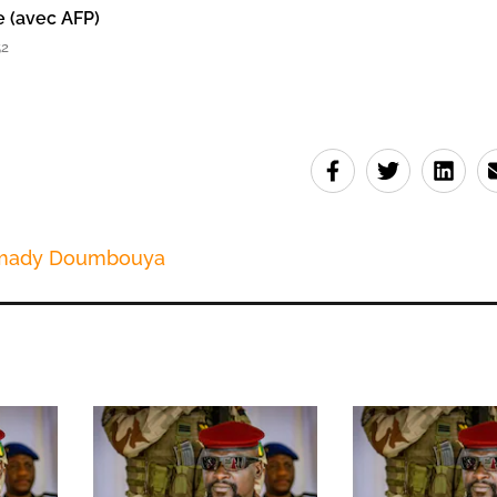
e (avec AFP)
52
ady Doumbouya