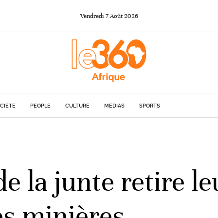
Vendredi
7
Août
2026
CIÉTÉ
PEOPLE
CULTURE
MÉDIAS
SPORTS
de la junte retire l
s minières