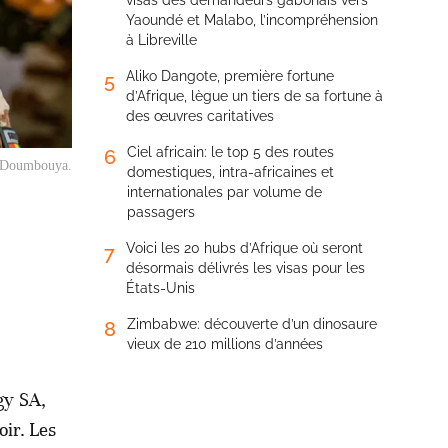
visas des demandeurs gabonais vers
Yaoundé et Malabo, l’incompréhension
à Libreville
Aliko Dangote, première fortune
5
d’Afrique, lègue un tiers de sa fortune à
des œuvres caritatives
Ciel africain: le top 5 des routes
6
i Doumbouya.
domestiques, intra-africaines et
internationales par volume de
passagers
Voici les 20 hubs d’Afrique où seront
7
désormais délivrés les visas pour les
États-Unis
Zimbabwe: découverte d’un dinosaure
8
vieux de 210 millions d’années
gy SA,
oir. Les