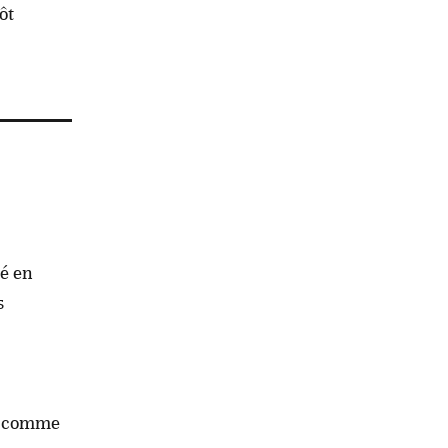
ôt
sé en
s
es comme