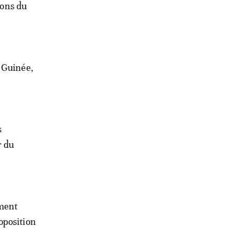
sons du
 Guinée,
s
r du
ment
oposition