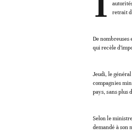
I
autorité
retrait 
De nombreuses en
qui recèle d’imp
Jeudi, le génér
compagnies miniè
pays, sans plus d
Selon le minist
demandé à son mi