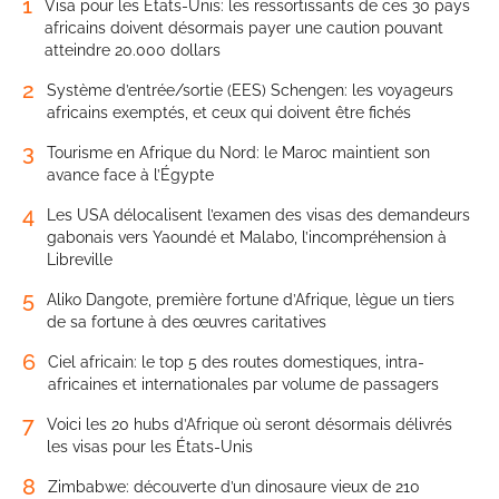
1
Visa pour les États-Unis: les ressortissants de ces 30 pays
africains doivent désormais payer une caution pouvant
atteindre 20.000 dollars
2
Système d’entrée/sortie (EES) Schengen: les voyageurs
africains exemptés, et ceux qui doivent être fichés
3
Tourisme en Afrique du Nord: le Maroc maintient son
avance face à l’Égypte
4
Les USA délocalisent l’examen des visas des demandeurs
gabonais vers Yaoundé et Malabo, l’incompréhension à
Libreville
5
Aliko Dangote, première fortune d’Afrique, lègue un tiers
de sa fortune à des œuvres caritatives
6
Ciel africain: le top 5 des routes domestiques, intra-
africaines et internationales par volume de passagers
7
Voici les 20 hubs d’Afrique où seront désormais délivrés
les visas pour les États-Unis
8
Zimbabwe: découverte d’un dinosaure vieux de 210