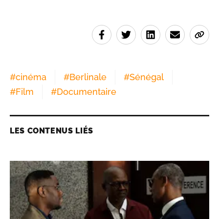
#
cinéma
#
Berlinale
#
Sénégal
#
Film
#
Documentaire
LES CONTENUS LIÉS