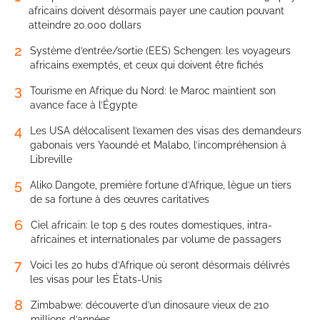
africains doivent désormais payer une caution pouvant
atteindre 20.000 dollars
2
Système d’entrée/sortie (EES) Schengen: les voyageurs
africains exemptés, et ceux qui doivent être fichés
3
Tourisme en Afrique du Nord: le Maroc maintient son
avance face à l’Égypte
4
Les USA délocalisent l’examen des visas des demandeurs
gabonais vers Yaoundé et Malabo, l’incompréhension à
Libreville
5
Aliko Dangote, première fortune d’Afrique, lègue un tiers
de sa fortune à des œuvres caritatives
6
Ciel africain: le top 5 des routes domestiques, intra-
africaines et internationales par volume de passagers
7
Voici les 20 hubs d’Afrique où seront désormais délivrés
les visas pour les États-Unis
8
Zimbabwe: découverte d’un dinosaure vieux de 210
millions d’années