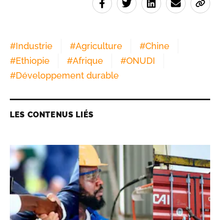
#
Industrie
#
Agriculture
#
Chine
#
Ethiopie
#
Afrique
#
ONUDI
#
Développement durable
LES CONTENUS LIÉS