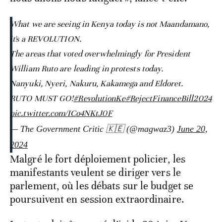
What we are seeing in Kenya today is not Maandamano,
it's a REVOLUTION.
The areas that voted overwhelmingly for President
William Ruto are leading in protests today.
Nanyuki, Nyeri, Nakuru, Kakamega and Eldoret.
RUTO MUST GO!
#RevolutionKe
#RejectFinanceBill2024
pic.twitter.com/ICo4NKtJ0F
— The Government Critic 🇰🇪 (@magwaz3)
June 20,
2024
Malgré le fort déploiement policier, les
manifestants veulent se diriger vers le
parlement, où les débats sur le budget se
poursuivent en session extraordinaire.