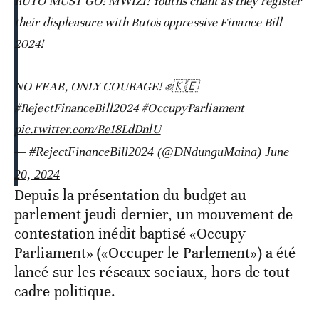
RUTO MUST GO! MWIZI! Youths chant as they register
their displeasure with Ruto's oppressive Finance Bill
2024!
NO FEAR, ONLY COURAGE! ✊🇰🇪
#RejectFinanceBill2024
#OccupyParliament
pic.twitter.com/Re18LdDnlU
— #RejectFinanceBill2024 (@DNdunguMaina)
June
20, 2024
Depuis la présentation du budget au
parlement jeudi dernier, un mouvement de
contestation inédit baptisé «Occupy
Parliament» («Occuper le Parlement») a été
lancé sur les réseaux sociaux, hors de tout
cadre politique.