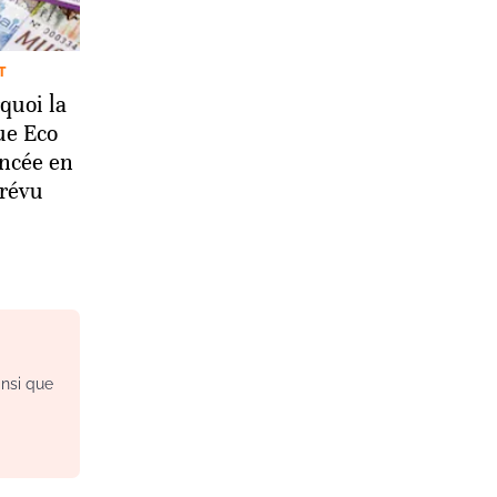
T
uoi la
ue Eco
ancée en
révu
insi que