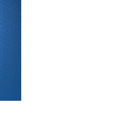
usions du
projets
re
tats
et
et