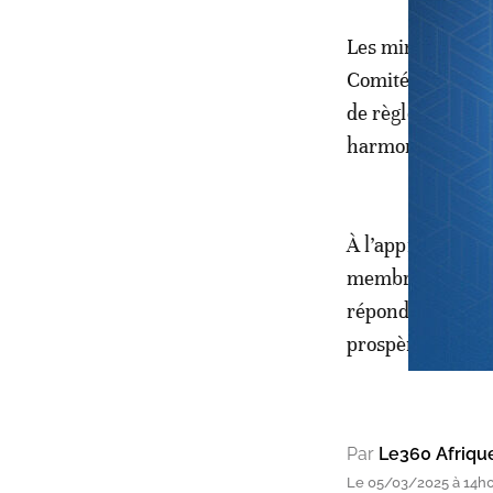
Les ministres et
Comité sur les m
de règlement sur 
harmonisé de la 
À l’approche du 
membres à redoub
répondre aux asp
prospère.
Par
Le360 Afriqu
Le 05/03/2025 à 14h