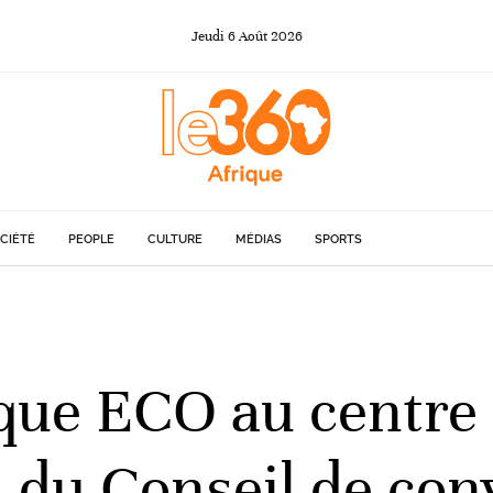
Jeudi
6
Août
2026
CIÉTÉ
PEOPLE
CULTURE
MÉDIAS
SPORTS
ue ECO au centre 
n du Conseil de con