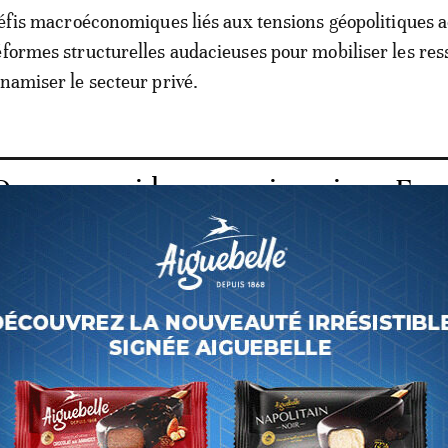
 défis macroéconomiques liés aux tensions géopolitiques a
éformes structurelles audacieuses pour mobiliser les re
ynamiser le secteur privé.
 pourquoi la monnaie unique Eco
n 2027 comme prévu
 la Commission de la CEDEAO, Dr Omar Alieu Touray, a p
 nécessité de politiques budgétaires et monétaires harmo
r la résilience des économies de la région, dans un conte
ionnistes et de dégradation des finances publiques.