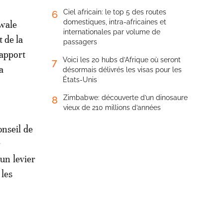
Ciel africain: le top 5 des routes
6
domestiques, intra-africaines et
awale
internationales par volume de
 de la
passagers
rapport
Voici les 20 hubs d’Afrique où seront
7
a
désormais délivrés les visas pour les
États-Unis
Zimbabwe: découverte d’un dinosaure
8
vieux de 210 millions d’années
onseil de
r
 un levier
 les