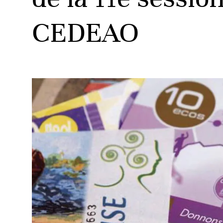
CEDEAO
ud