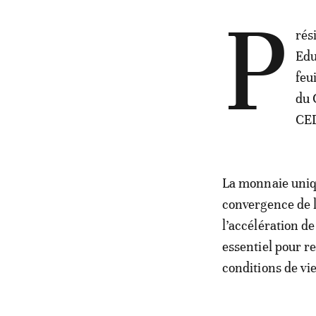
P
rés
Edu
feu
du 
CED
La monnaie uniqu
convergence de 
l’accélération d
essentiel pour r
conditions de vi