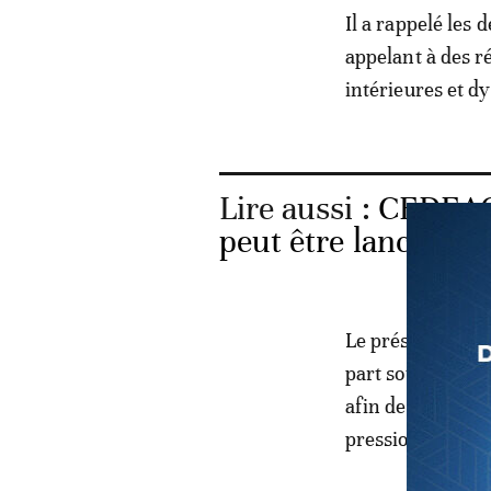
Il a rappelé les
appelant à des r
intérieures et d
Lire aussi :
CEDEAO:
peut être lancée e
Le président de
part souligné la
afin de renforce
pressions inflat