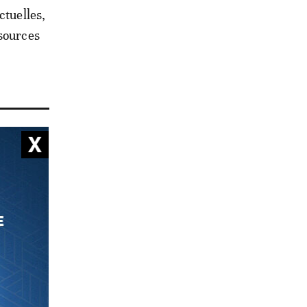
ctuelles,
ssources
 ne
our sa
nisées
xte de