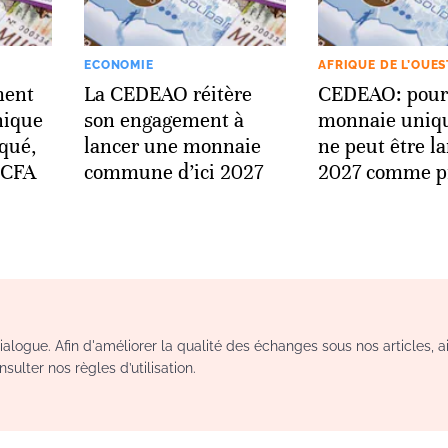
ECONOMIE
AFRIQUE DE L’OUES
ment
La CEDEAO réitère
CEDEAO: pourq
nique
son engagement à
monnaie uniq
qué,
lancer une monnaie
ne peut être l
c CFA
commune d’ici 2027
2027 comme p
logue. Afin d'améliorer la qualité des échanges sous nos articles, a
sulter nos règles d’utilisation.