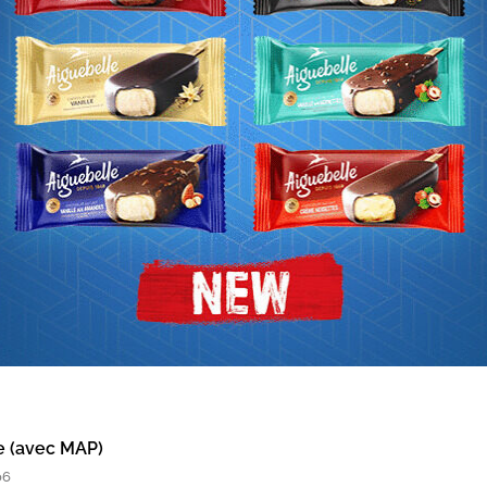
 gouverneurs présents ont également examiné les concl
odalités pratiques du lancement de l’ECO, ainsi que les 
la gestion de la dette publique et de directive sur le cad
comptabilité publique.
cinquantenaire de la CEDEAO, Dr Touray a exhorté les É
ler d’efforts pour concrétiser l’intégration monétaire 
irations des citoyens ouest-africains à une région unie 
e (avec MAP)
06