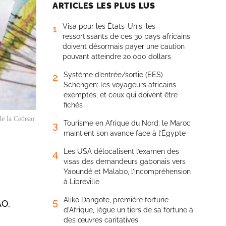
ARTICLES LES PLUS LUS
Visa pour les États-Unis: les
1
ressortissants de ces 30 pays africains
doivent désormais payer une caution
pouvant atteindre 20.000 dollars
Système d’entrée/sortie (EES)
2
Schengen: les voyageurs africains
exemptés, et ceux qui doivent être
fichés
de la Cedeao.
Tourisme en Afrique du Nord: le Maroc
3
maintient son avance face à l’Égypte
Les USA délocalisent l’examen des
4
visas des demandeurs gabonais vers
Yaoundé et Malabo, l’incompréhension
à Libreville
Aliko Dangote, première fortune
5
AO,
d’Afrique, lègue un tiers de sa fortune à
des œuvres caritatives