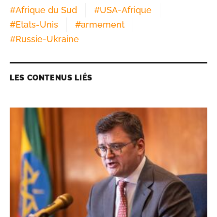
#
Afrique du Sud
#
USA-Afrique
#
Etats-Unis
#
armement
#
Russie-Ukraine
LES CONTENUS LIÉS