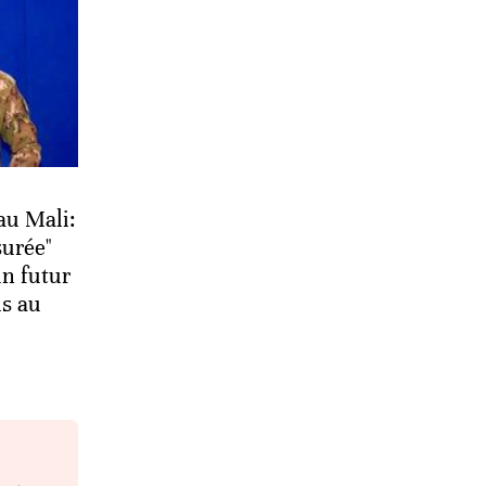
au Mali:
surée"
un futur
ls au