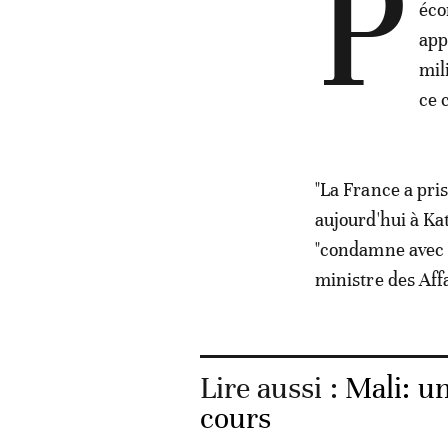
P
éco
app
mil
ce 
"La France a pri
aujourd'hui à Ka
"condamne avec l
ministre des Af
Lire aussi :
Mali: un
cours