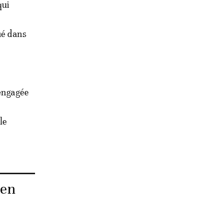
qui
ué dans
 engagée
le
 en