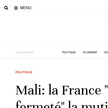
MENU
d
Actuellement
POLITIQUE
ECONOMIE
SO
riale
POLITIQUE
ntrafricaine
émocratique du
Mali: la France
u
Príncipe
fermeté" la mut