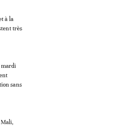
t à la
stent très
 mardi
dent
tion sans
 Mali,