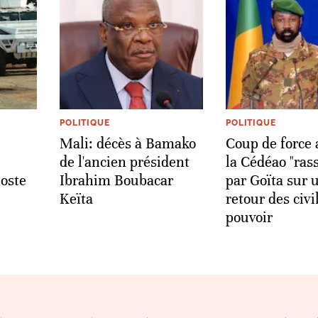
POLITIQUE
POLITIQUE
Mali: décès à Bamako
Coup de force 
de l'ancien président
la Cédéao "ras
poste
Ibrahim Boubacar
par Goïta sur 
Keïta
retour des civi
pouvoir