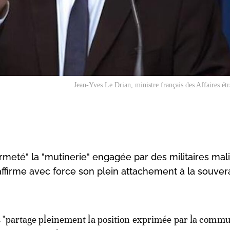
Jean-Yves Le Drian, ministre français des Affaires ét
meté" la "mutinerie" engagée par des militaires mal
firme avec force son plein attachement à la souver
s "partage pleinement la position exprimée par la comm