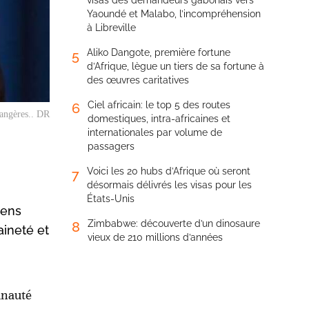
visas des demandeurs gabonais vers
Yaoundé et Malabo, l’incompréhension
à Libreville
Aliko Dangote, première fortune
5
d’Afrique, lègue un tiers de sa fortune à
des œuvres caritatives
Ciel africain: le top 5 des routes
6
rangères.. DR
domestiques, intra-africaines et
internationales par volume de
passagers
Voici les 20 hubs d’Afrique où seront
7
désormais délivrés les visas pour les
États-Unis
iens
Zimbabwe: découverte d’un dinosaure
8
aineté et
vieux de 210 millions d’années
unauté