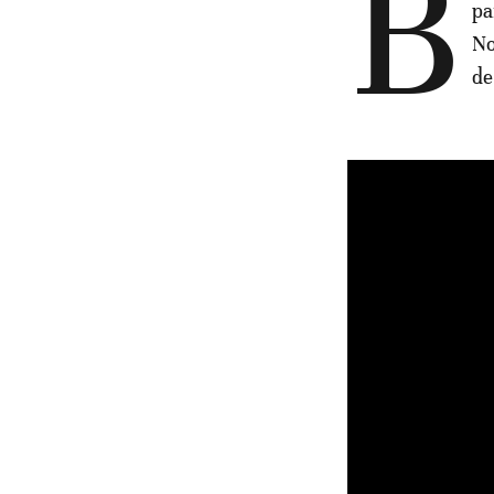
B
pa
No
de