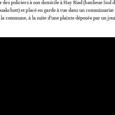
r des policiers à son domicile à Hay Riad (banlieue Sud 
uakchott) et placé en garde à vue dans un commissariat 
 la commune, à la suite d’une plainte déposée par un jour