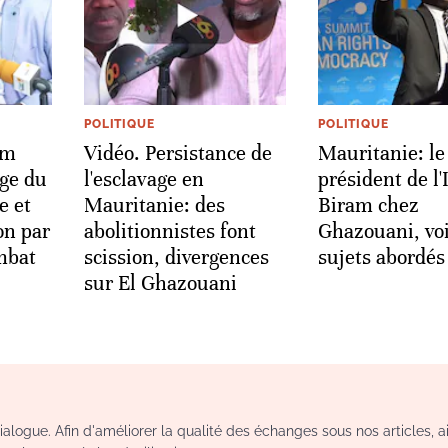
POLITIQUE
POLITIQUE
am
Vidéo. Persistance de
Mauritanie: le
age du
l'esclavage en
président de l
e et
Mauritanie: des
Biram chez
on par
abolitionnistes font
Ghazouani, voi
mbat
scission, divergences
sujets abordés
sur El Ghazouani
logue. Afin d'améliorer la qualité des échanges sous nos articles, a