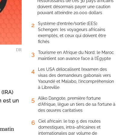
ressortissants de ces 30 pays africains
doivent désormais payer une caution
pouvant atteindre 20.000 dollars
Système d’entrée/sortie (EES)
2
Schengen: les voyageurs africains
exemptés, et ceux qui doivent être
fichés
DR
Tourisme en Afrique du Nord: le Maroc
3
maintient son avance face à l’Égypte
Les USA délocalisent l’examen des
4
visas des demandeurs gabonais vers
Yaoundé et Malabo, l’incompréhension
à Libreville
 (IRA)
Aliko Dangote, première fortune
5
n est un
d’Afrique, lègue un tiers de sa fortune à
des œuvres caritatives
Ciel africain: le top 5 des routes
6
domestiques, intra-africaines et
 matin
internationales par volume de