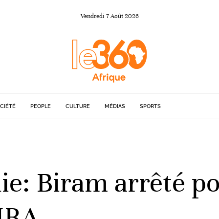
Vendredi
7
Août
2026
CIÉTÉ
PEOPLE
CULTURE
MÉDIAS
SPORTS
ie: Biram arrêté po
'IRA