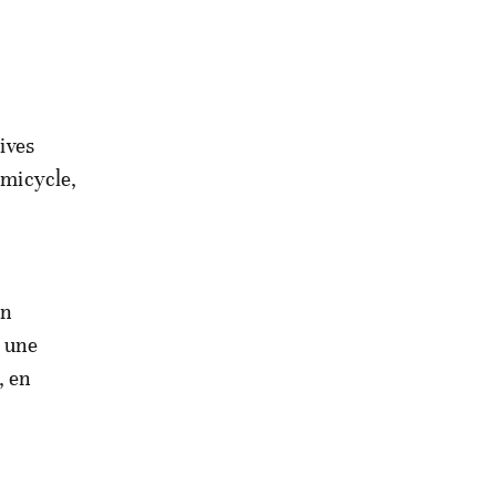
tives
émicycle,
on
e une
, en