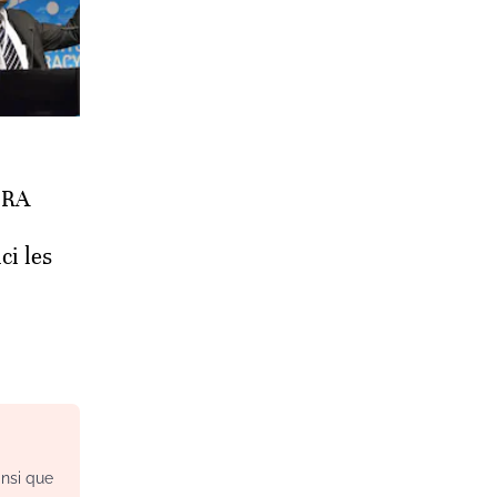
'IRA
ci les
insi que