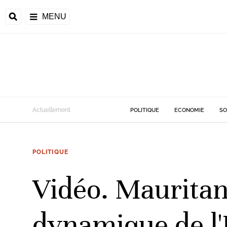
MENU
d
Actuellement
POLITIQUE
ECONOMIE
SO
riale
POLITIQUE
ntrafricaine
émocratique du
Vidéo. Mauritan
u
Príncipe
dynamique de l