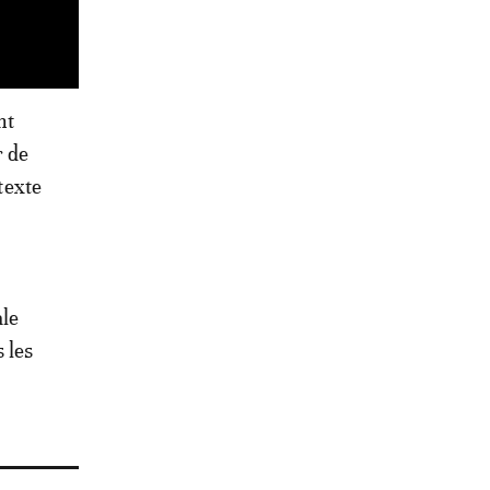
nt
r de
texte
ale
 les