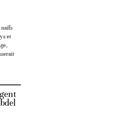
 naïfs
ys et
age,
sserait
igent
Abdel