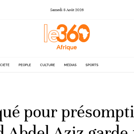
Samedi
8
Août
2026
CIÉTÉ
PEOPLE
CULTURE
MÉDIAS
SPORTS
qué pour présompt
 Abdel Aziz garde-