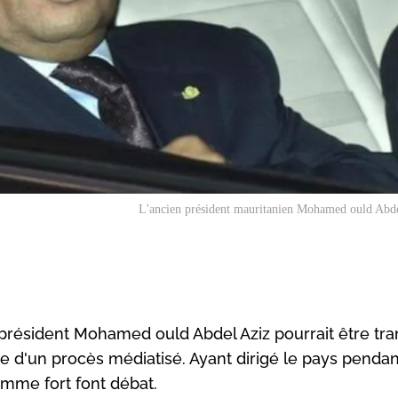
L'ancien président mauritanien Mohamed ould Abde
 président Mohamed ould Abdel Aziz pourrait être tr
e d'un procès médiatisé. Ayant dirigé le pays pendan
omme fort font débat.