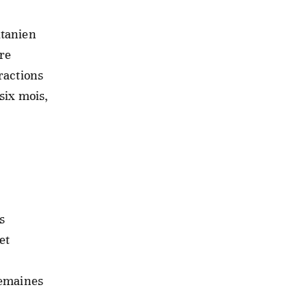
itanien
ire
ractions
six mois,
s
et
semaines