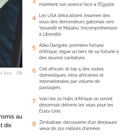
maintient son avance face à l’Égypte
Les USA délocalisent l’examen des
4
visas des demandeurs gabonais vers
Yaoundé et Malabo, l’incompréhension
à Libreville
Aliko Dangote, première fortune
5
d’Afrique, lègue un tiers de sa fortune à
des œuvres caritatives
Ciel africain: le top 5 des routes
6
l Aziz. . DR
domestiques, intra-africaines et
internationales par volume de
passagers
Voici les 20 hubs d’Afrique où seront
7
désormais délivrés les visas pour les
États-Unis
ansmis au
Zimbabwe: découverte d’un dinosaure
8
t dix
vieux de 210 millions d’années