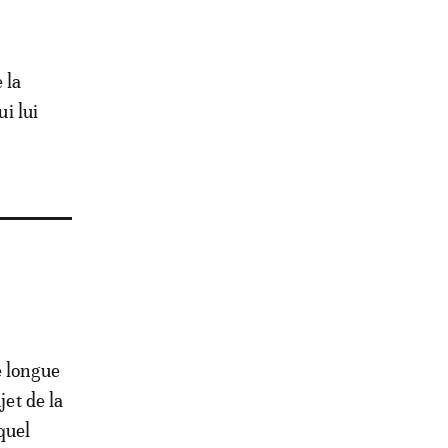
 la
ui lui
e longue
jet de la
quel