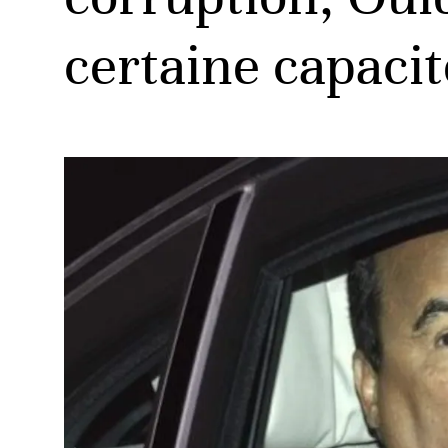
certaine capaci
ud