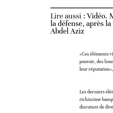
Lire aussi :
Vidéo. M
la défense, après 
Abdel Aziz
«Ces éléments v
pouvoir, des homm
leur réputation»,
Les derniers élé
richissime banq
discutant de div