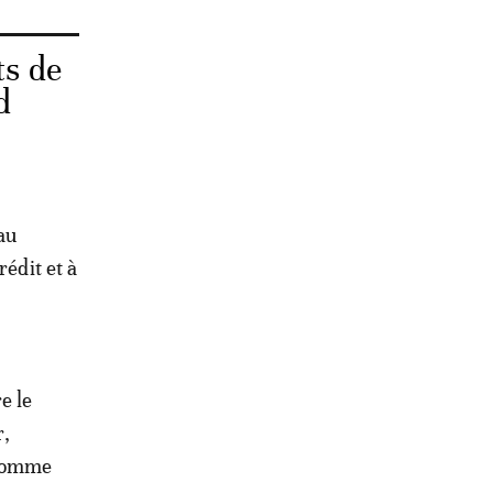
ts de
d
au
rédit et à
e le
,
 comme