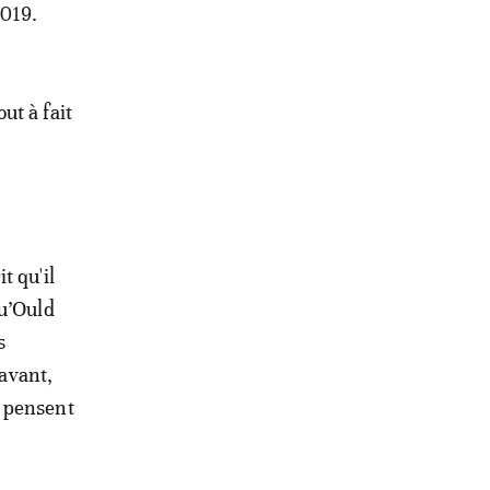
2019.
ut à fait
t qu'il
qu’Ould
s
 avant,
s pensent