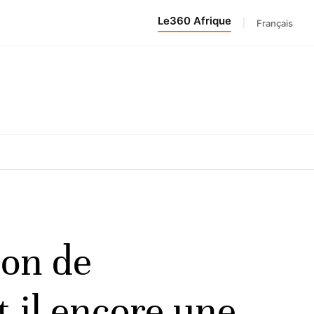
Le360 Afrique
|
Français
ion de
t-il encore une