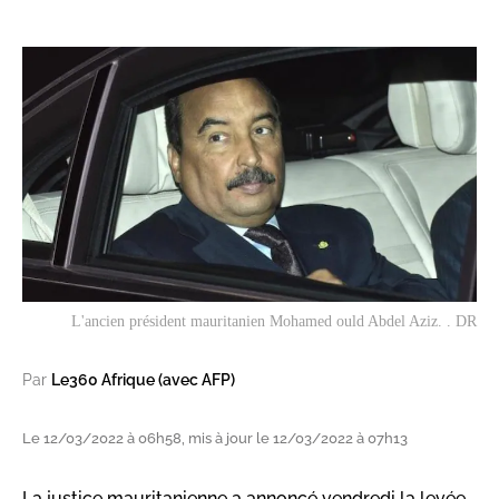
L'ancien président mauritanien Mohamed ould Abdel Aziz. . DR
Par
Le360 Afrique (avec AFP)
Le 12/03/2022 à 06h58, mis à jour le 12/03/2022 à 07h13
La justice mauritanienne a annoncé vendredi la levée