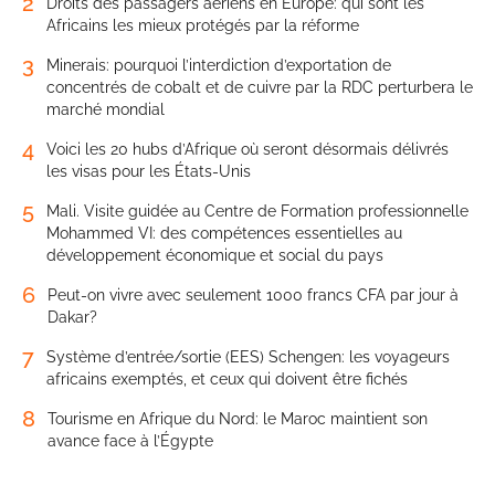
2
Droits des passagers aériens en Europe: qui sont les
Africains les mieux protégés par la réforme
3
Minerais: pourquoi l’interdiction d’exportation de
concentrés de cobalt et de cuivre par la RDC perturbera le
marché mondial
4
Voici les 20 hubs d’Afrique où seront désormais délivrés
les visas pour les États-Unis
5
Mali. Visite guidée au Centre de Formation professionnelle
Mohammed VI: des compétences essentielles au
développement économique et social du pays
6
Peut-on vivre avec seulement 1000 francs CFA par jour à
Dakar?
7
Système d’entrée/sortie (EES) Schengen: les voyageurs
africains exemptés, et ceux qui doivent être fichés
8
Tourisme en Afrique du Nord: le Maroc maintient son
avance face à l’Égypte