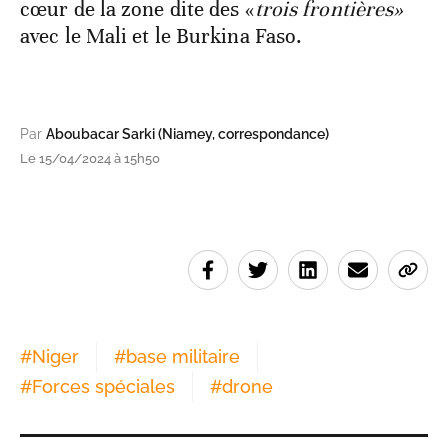
cœur de la zone dite des «
trois frontières»
avec le Mali et le Burkina Faso.
Par
Aboubacar Sarki (Niamey, correspondance)
Le 15/04/2024 à 15h50
#
Niger
#
base militaire
#
Forces spéciales
#
drone