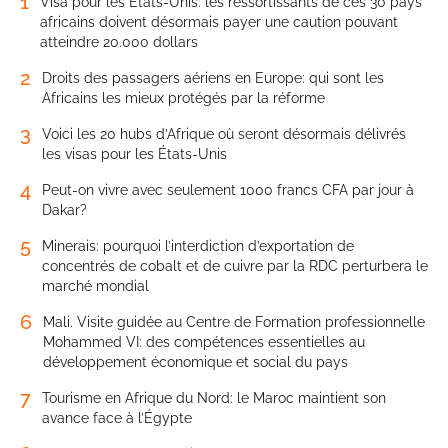
1
Visa pour les États-Unis: les ressortissants de ces 30 pays
africains doivent désormais payer une caution pouvant
atteindre 20.000 dollars
2
Droits des passagers aériens en Europe: qui sont les
Africains les mieux protégés par la réforme
3
Voici les 20 hubs d’Afrique où seront désormais délivrés
les visas pour les États-Unis
4
Peut-on vivre avec seulement 1000 francs CFA par jour à
Dakar?
5
Minerais: pourquoi l’interdiction d’exportation de
concentrés de cobalt et de cuivre par la RDC perturbera le
marché mondial
6
Mali. Visite guidée au Centre de Formation professionnelle
Mohammed VI: des compétences essentielles au
développement économique et social du pays
7
Tourisme en Afrique du Nord: le Maroc maintient son
avance face à l’Égypte